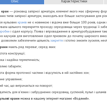
Опис
Характеристики
 кран
― різновид запірної арматури, елемент якого має сферичну форму
них типів запірної арматури, знаходить все більше застосування для р
ія кульових
кранів
не є новинкою і відома вже більше 100 років, однак 
увала щільного перекриття проходу середовища через труднощі її за
пробки
і сідел корпусу. Поява і впровадження в арматуробудування таки
их каучуків для виготовлення сідел призвели до початку широкого вико
 дозволили забезпечити щільність
закриття
і істотно знизити зусилля, не
крани
мають ряд переваг, серед яких:
стота конструкції;
ока і надійна герметичність;
еликі габарити;
ста форма проточної частини і відсутність в ній застійних зон;
чне управління;
ий час, що витрачається на поворот;
датність для в'язких і забруднених середовищ, суспензій, пульп і шламів
ульові крани
можна в нашому інтернет-магазині «Водяний».