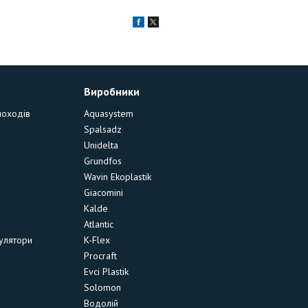
Виробники
моходів
Aquasystem
Spalsadz
Unidelta
Grundfos
Wavin Ekoplastik
Giacomini
Kalde
Atlantic
улятори
K-Flex
Procraft
Evci Plastik
Solomon
Водолій