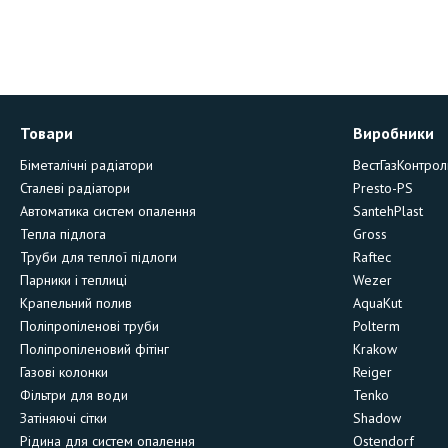
Товари
Виробники
Біметалічні радіатори
ВестГазКонтрол
Сталеві радіатори
Presto-PS
Автоматика систем опалення
SantehPlast
Тепла підлога
Gross
Труби для теплої підлоги
Raftec
Парники і теплиці
Wezer
Крапельний полив
AquaKut
Поліпропіленові труби
Polterm
Поліпропіленовий фітінг
Krakow
Газові колонки
Reiger
Фільтри для води
Tenko
Затіняючі сітки
Shadow
Рідина для систем опалення
Ostendorf