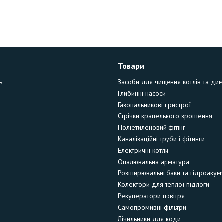
Товари
ь
Засоби для чищення котлів та ди
Глибинні насоси
Газопальникові пристрої
Стрічки крапельного зрошення
Поліетиленовий фітінг
Каналізаційні труби і фітинги
Електричні котли
Опалювальна арматура
Розширювальні баки та гідроакум
Колектори для теплої підлоги
Рекуператори повітря
Самопромивні фільтри
Лічильники для води