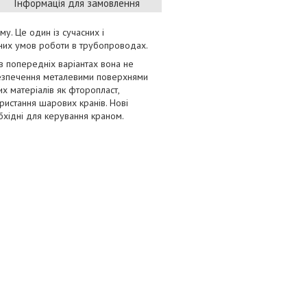
Інформація для замовлення
. Це один із сучасних і
ізних умов роботи в трубопроводах.
в попередніх варіантах вона не
безпечення металевими поверхнями
х матеріалів як фторопласт,
ристання шарових кранів. Нові
обхідні для керування краном.