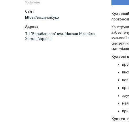
Vodafone
Кульовий
https://водяной.укр
прогресив
Конструкц
забезпеч
ТЦ "Барабашово" вул. Миколи Манойла,
кульової
Харків, Україна
синтетичн
матеріали
Кульові 
про
вис
нев
про
зру
мал
при
Купити к