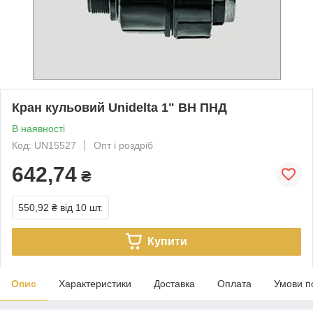
Кран кульовий Unidelta 1" ВН ПНД
В наявності
Код: UN15527
Опт і роздріб
642,74
₴
550,92 ₴
від 10 шт.
Купити
Опис
Характеристики
Доставка
Оплата
Умови п