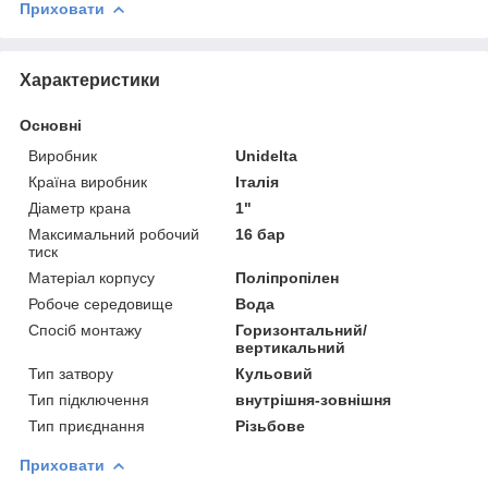
Приховати
Характеристики
Основні
Виробник
Unidelta
Країна виробник
Італія
Діаметр крана
1"
Максимальний робочий
16 бар
тиск
Матеріал корпусу
Поліпропілен
Робоче середовище
Вода
Спосіб монтажу
Горизонтальний/
вертикальний
Тип затвору
Кульовий
Тип підключення
внутрішня-зовнішня
Тип приєднання
Різьбове
Приховати