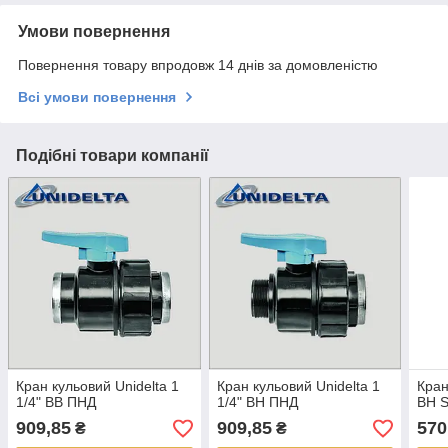
Умови повернення
Повернення товару впродовж 14 днів за домовленістю
Всі умови повернення
Подібні товари компанії
Кран кульовий Unidelta 1
Кран кульовий Unidelta 1
Кран
1/4" ВВ ПНД
1/4" ВН ПНД
ВН S
909,85
909,85
570
₴
₴