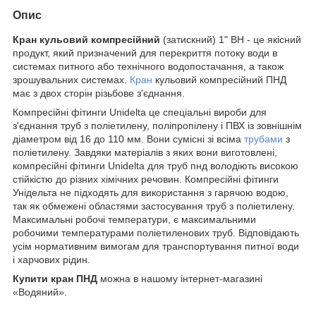
Опис
Кран кульовий компресійний
(затискний) 1" ВН - це якісний
продукт, який призначений для перекриття потоку води в
системах питного або технічного водопостачання, а також
зрошувальних системах.
Кран
кульовий компресійний ПНД
має з двох сторін різьбове з'єднання.
Компресійні фітинги Unidelta це спеціальні вироби для
з'єднання труб з поліетилену, поліпропілену і ПВХ із зовнішнім
діаметром від 16 до 110 мм. Вони сумісні зі всіма
трубами
з
поліетилену. Завдяки матеріалів з яких вони виготовлені,
компресійні фітинги Unidelta для труб пнд володіють високою
стійкістю до різних хімічних речовин. Компресійні фітинги
Унідельта не підходять для використання з гарячою водою,
так як обмежені областями застосування труб з поліетилену.
Максимальні робочі температури, є максимальними
робочими температурами поліетиленових труб. Відповідають
усім нормативним вимогам для транспортування питної води
і харчових рідин.
Купити кран ПНД
можна в нашому інтернет-магазині
«Водяний».