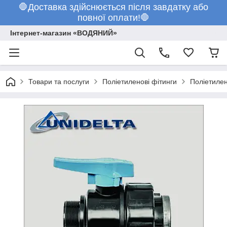
🛑Доставка здійснюється після завдатку або
повної оплати!🛑
Інтернет-магазин «ВОДЯНИЙ»
Товари та послуги
Поліетиленові фітинги
Поліетилен