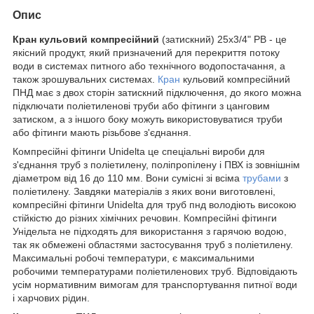
Опис
Кран кульовий компресійний
(затискний) 25х3/4" РВ - це
якісний продукт, який призначений для перекриття потоку
води в системах питного або технічного водопостачання, а
також зрошувальних системах.
Кран
кульовий компресійний
ПНД має з двох сторін затискний підключення, до якого можна
підключати поліетиленові труби або фітинги з цанговим
затиском, а з іншого боку можуть використовуватися труби
або фітинги мають різьбове з'єднання.
Компресійні фітинги Unidelta це спеціальні вироби для
з'єднання труб з поліетилену, поліпропілену і ПВХ із зовнішнім
діаметром від 16 до 110 мм. Вони сумісні зі всіма
трубами
з
поліетилену. Завдяки матеріалів з яких вони виготовлені,
компресійні фітинги Unidelta для труб пнд володіють високою
стійкістю до різних хімічних речовин. Компресійні фітинги
Унідельта не підходять для використання з гарячою водою,
так як обмежені областями застосування труб з поліетилену.
Максимальні робочі температури, є максимальними
робочими температурами поліетиленових труб. Відповідають
усім нормативним вимогам для транспортування питної води
і харчових рідин.