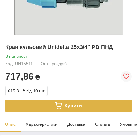
Кран кульовий Unidelta 25х3/4" РВ ПНД
В наявності
Код: UN15511
Опт і роздріб
717,86
₴
615,31 ₴
від 10 шт.
Купити
Опис
Характеристики
Доставка
Оплата
Умови п