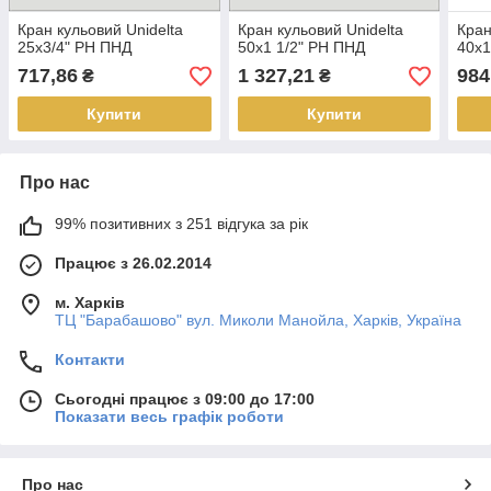
Кран кульовий Unidelta
Кран кульовий Unidelta
Кран
25х3/4" РН ПНД
50х1 1/2" РН ПНД
40х1
717,86
1 327,21
984
₴
₴
Купити
Купити
Про нас
99% позитивних з 251 відгука за рік
Працює з 26.02.2014
м. Харків
ТЦ "Барабашово" вул. Миколи Манойла, Харків, Україна
Контакти
Сьогодні працює з 09:00 до 17:00
Показати весь графік роботи
Про нас