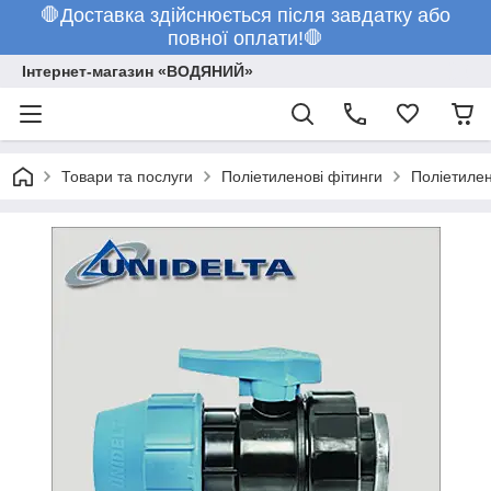
🛑Доставка здійснюється після завдатку або
повної оплати!🛑
Інтернет-магазин «ВОДЯНИЙ»
Товари та послуги
Поліетиленові фітинги
Поліетилен