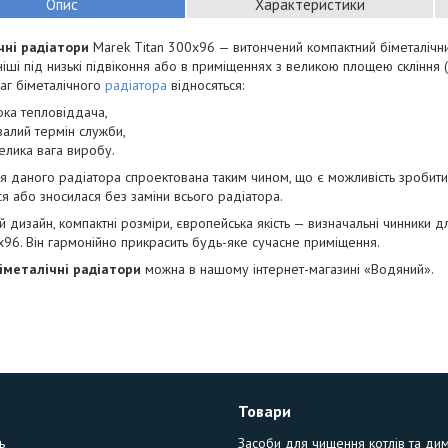
Опис
Характеристики
чні радіатори
Marek Titan 300х96 — витончений компактний біметалічни
ніші під низькі підвіконня або в приміщеннях з великою площею скління 
аг біметалічного
радіатора
відносяться:
ока тепловіддача,
валий термін служби,
елика вага виробу.
я даного радіатора спроектована таким чином, що є можливість зробити 
ся або зносилася без заміни всього радіатора.
й дизайн, компактні розміри, європейська якість — визначальні чинники 
х96. Він гармонійно прикрасить будь-яке сучасне приміщення.
іметалічні радіатори
можна в нашому інтернет-магазині «Водяний».
Товари
ь
Засоби для чищення котлів та ди