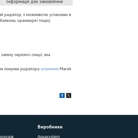
Інформація для замовлення
й радіатор, з можливістю установки в
(балкони, оранжереї тощо).
заміну окремої секції, яка
для покупки радіатора
опалення
Marek
Виробники
моходів
Aquasystem