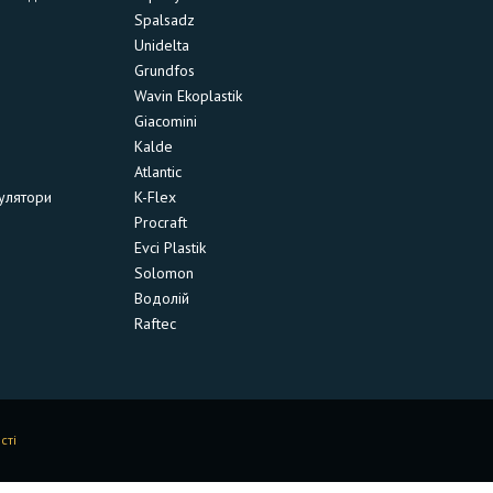
Spalsadz
Unidelta
Grundfos
Wavin Ekoplastik
Giacomini
Kalde
Atlantic
улятори
K-Flex
Procraft
Evci Plastik
Solomon
Водолій
Raftec
сті