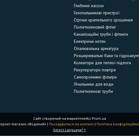
Глибинні насоси
Газопальникові пристрої
Стрічки крапельного зрошення
Поліетиленовий фітінг
Каналізаційні труби і фітинги
Електричні котли
Опалювальна арматура
Розширювальні баки та гідроакум
Колектори для теплої підлоги
Рекуператори повітря
Самопромивні фільтри
Лічильники для води
Поліетиленові труби
Сайт створений на маркетплейсі
Prom.ua
Інтернет-магазин «Водяний» |
Поскаржитися на контент
|
Політика конфіденційно
Select Language
▼