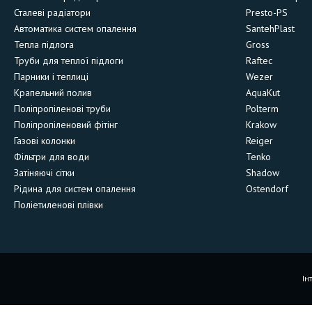
Сталеві радіатори
Presto-PS
Автоматика систем опалення
SantehPlast
Тепла підлога
Gross
Труби для теплої підлоги
Raftec
Парники і теплиці
Wezer
Крапельний полив
AquaKut
Поліпропіленові труби
Polterm
Поліпропіленовий фітінг
Krakow
Газові колонки
Reiger
Фільтри для води
Tenko
Затіняючі сітки
Shadow
Рідина для систем опалення
Ostendorf
Поліетиленові плівки