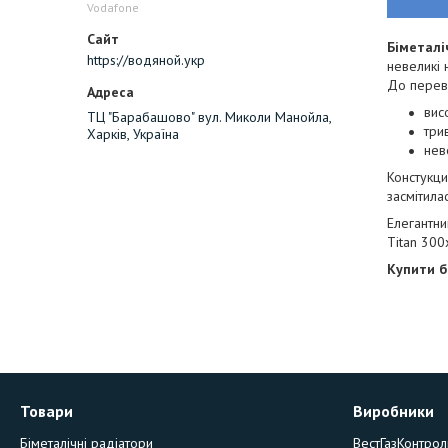
Vodafone
Біметалі
https://водяной.укр
невеликі 
До перев
вис
ТЦ "Барабашово" вул. Миколи Манойла,
три
Харків, Україна
нев
Констукци
засмітила
Елегантни
Titan 300
Купити б
Товари
Виробники
Біметалічні радіатори
ВестГазКонтрол