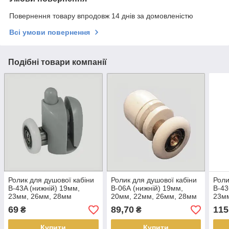
Повернення товару впродовж 14 днів за домовленістю
Всі умови повернення
Подібні товари компанії
Ролик для душової кабіни
Ролик для душової кабіни
Роли
В-43A (нижній) 19мм,
В-06А (нижній) 19мм,
В-43
23мм, 26мм, 28мм
20мм, 22мм, 26мм, 28мм
23м
69
89,70
115
₴
₴
Купити
Купити