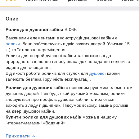
Опис
Ролик для душової кабіни
В-06В
Важливими елементами в конструкції душової кабіни є
ролики
. Вони забезпечують підвіс важких дверей (близько 15
кг) та їх плавне переміщення.
Ролики для дверей душової кабіни також схильні до
природного зношення і зносу внаслідок попадання вологи та
рідини для очищення.
Від якості роботи роликів для стулок для
душової
кабіни
залежить безпека і зручність експлуатації.
Ролики для душових кабін
є основним рухомим елементом
душових дверей. І як будь-який рухомий механізм, ролики
зношуються про профіль душової кабіни, стираються,
виходить з ладу підшипник. Підсумок всьому, заміна роликів
на двері душової кабіни.
Купити ролики для душових кабін
можна в нашому
інтернет-магазині «Водяний».
Приховати