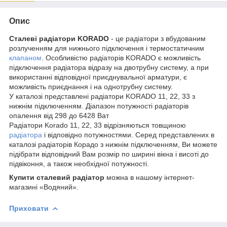
Опис
Сталеві радіатори KORADO
- це радіатори з вбудованим
розлученням для нижнього підключення і термостатичним
клапаном
. Особливістю радіаторів KORADO є можливість
підключення радіатора відразу на двотрубну систему, а при
використанні відповідної приєднувальної арматури, є
можливість приєднання і на однотрубну систему.
У каталозі представлені радіатори KORADO 11, 22, 33 з
нижнім підключенням. Діапазон потужності радіаторів
опалення від 298 до 6428 Ват
Радіатори Korado 11, 22, 33 відрізняються товщиною
радіатора
і відповідно потужностями. Серед представлених в
каталозі радіаторів Корадо з нижнім підключенням, Ви можете
підібрати відповідний Вам розмір по ширині вікна і висоті до
підвіконня, а також необхідної потужності.
Купити сталевий радіатор
можна в нашому інтернет-
магазині «Водяний».
Приховати