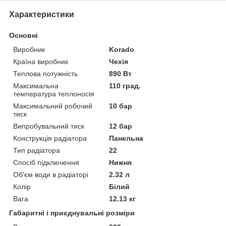
Характеристики
Основні
Виробник
Korado
Країна виробник
Чехія
Теплова потужність
890 Вт
Максимальна
110 град.
температура теплоносія
Максимальний робочий
10 бар
тиск
Випробувальний тиск
12 бар
Конструкція радіатора
Панельна
Тип радіатора
22
Спосіб підключення
Нижня
Об'єм води в радіаторі
2.32 л
Колір
Білий
Вага
12.13 кг
Габаритні і приєднувальні розміри