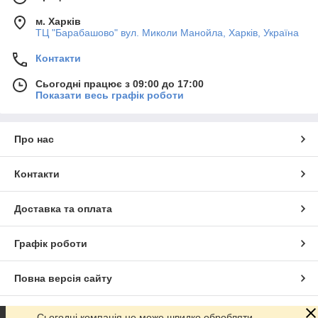
м. Харків
ТЦ "Барабашово" вул. Миколи Манойла, Харків, Україна
Контакти
Сьогодні працює з 09:00 до 17:00
Показати весь графік роботи
Про нас
Контакти
Доставка та оплата
Графік роботи
Повна версія сайту
Сайт створено на маркетплейсі
Prom.ua
Сьогодні компанія не може швидко обробляти