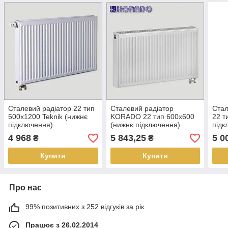
Сталевий радіатор 22 тип
Сталевий радіатор
Стал
500х1200 Teknik (нижнє
KORADO 22 тип 600х600
22 т
підключення)
(нижнє підключення)
підк
4 968
5 843,25
5 0
₴
₴
Купити
Купити
Про нас
99% позитивних з 252 відгуків за рік
Працює з 26.02.2014