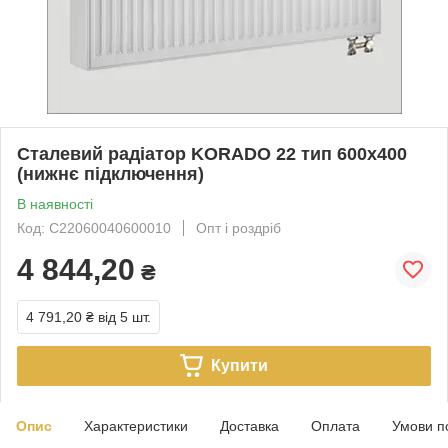
Сталевий радіатор KORADO 22 тип 600х400
(нижнє підключення)
В наявності
Код: C22060040600010
Опт і роздріб
4 844,20
₴
4 791,20 ₴
від 5 шт.
Купити
Опис
Характеристики
Доставка
Оплата
Умови п