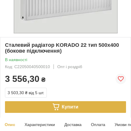
Сталевий радіатор KORADO 22 тип 500х400
(бокове підключення)
В наявності
Код: C22050040500010
Опт і роздріб
3 556,30
₴
3 503,30 ₴
від 5 шт.
Купити
Опис
Характеристики
Доставка
Оплата
Умови п