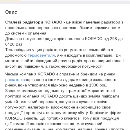
Опис
Сталеві радіатори KORADO
- це якісні панельні радіатори з
профільованою передньою панеллю і бічним підключенням
до системи опалення.
Діапазон потужності радіаторів опалення KORADO від 298 до
6428 Ват
Тепловіддача у цих радіаторів регулюється самостійно з
допомогою
термовентиля
, який входить в комплектацію.. Ви
можете знайти підходящий розмір радіатора по ширині вікна і
висоті до підвіконня, а також необхідної потужності.
Чеська компанія KORADO є справжнім брендом на ринку
радіаторів
порівняно з іншими лідерами вище зазначеного
ринку, вона утворилася відносно недавно в 1990 році.
Завдяки вмілому менеджменту і грамотної маркетингової
політики компанія KORADO досить швидко зуміла підібрати
умілий технічний персонал, запустити сучасні технічні
потужності, налагодити високоякісне виробництво своєї
продукції і організувати гарну мережу збуту. Керівники фірми
KORADO знають, що потрібно клієнтові, тому вся продукція
цієї компанії володіє високою якістю, має сучасний,
органічний дизайн, міцна, компактна, надійна, зручна і проста