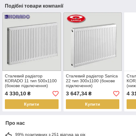
Подібні товари компанії
Сталевий радіатор
Сталевий радіатор Sanica
Стал
KORADO 11 тип 500х1100
22 тип 300х1100 (бокове
KOR
(бокове підключення)
підключення)
(ниж
4 330,10
3 647,34
4 3
₴
₴
Купити
Купити
Про нас
99% позитивних з 251 відгука за рік