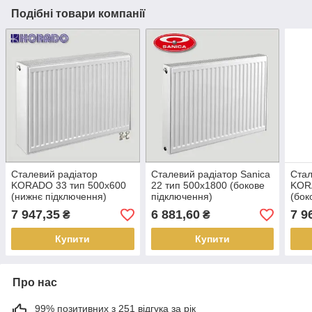
Подібні товари компанії
Сталевий радіатор
Сталевий радіатор Sanica
Стал
KORADO 33 тип 500х600
22 тип 500х1800 (бокове
KOR
(нижнє підключення)
підключення)
(бок
7 947,35
6 881,60
7 9
₴
₴
Купити
Купити
Про нас
99% позитивних з 251 відгука за рік