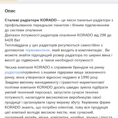
Опис
Сталеві радіатори KORADO
— це якісні панельні радіатори з
профільованою передньою панеллю і бічним підключенням
до системи опалення.
Діапазон потужності радіаторів опалення KORADO від 298 до
6428 Ват
Тепловіддача у цих радіаторів регулюється самостійно з
допомогою
термовентиля
, який входить в комплектацію.. Ви
можете знайти підходящий розмір радіатора по ширині вікна і
висоті до підвіконня, а також необхідної потужності.
Чеська компанія KORADO є справжнім брендом на ринку
радіаторів
порівняно з іншими лідерами вище зазначеного
ринку, вона утворилася відносно недавно в 1990 році.
Завдяки вмілому менеджменту і грамотної маркетингової
політики компанія KORADO досить швидко зуміла підібрати
умілий технічний персонал, запустити сучасні технічні
потужності, налагодити високоякісне виробництво своєї
продукції і організувати гарну мережу збуту. Керівники фірми
KORADO знають, що потрібно клієнтові, тому вся продукція
цієї компанії володіє високою якістю, має сучасний,
органічний дизайн, міцна, компактна, надійна, зручна і проста