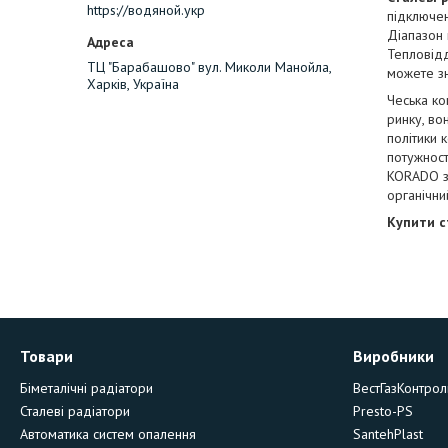
https://водяной.укр
підключе
Діапазон 
Тепловідд
ТЦ "Барабашово" вул. Миколи Манойла,
можете зн
Харків, Україна
Чеська к
ринку, во
політики 
потужност
KORADO зн
органічний
Купити с
Товари
Виробники
Біметалічні радіатори
ВестГазКонтрол
Сталеві радіатори
Presto-PS
Автоматика систем опалення
SantehPlast