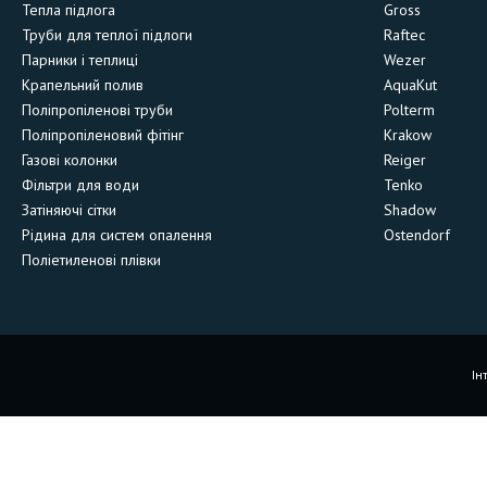
Тепла підлога
Gross
Труби для теплої підлоги
Raftec
Парники і теплиці
Wezer
Крапельний полив
AquaKut
Поліпропіленові труби
Polterm
Поліпропіленовий фітінг
Krakow
Газові колонки
Reiger
Фільтри для води
Tenko
Затіняючі сітки
Shadow
Рідина для систем опалення
Ostendorf
Поліетиленові плівки