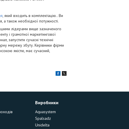
ля
, який входить в комплектацію.. Ви
я, а також необхідної потужності.
іншими лідерами вище зазначеного
енту і грамотної маркетингової
ал, запустити сучасні технічні
гарну мережу збуту. Керівники фірми
исокою якістю, має сучасний,
Виробники
моходів
Aquasystem
Spalsadz
Unidelta