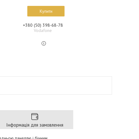
Купити
+380 (50) 398-68-78
Vodafone
Інформація для замовлення
редньою панеллю і бічним