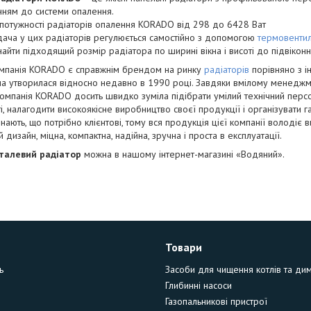
нням до системи опалення.
потужності радіаторів опалення KORADO від 298 до 6428 Ват
ача у цих радіаторів регулюється самостійно з допомогою
термовенти
айти підходящий розмір радіатора по ширині вікна і висоті до підвіконн
омпанія KORADO є справжнім брендом на ринку
радіаторів
порівняно з 
на утворилася відносно недавно в 1990 році. Завдяки вмілому менеджм
компанія KORADO досить швидко зуміла підібрати умілий технічний персон
і, налагодити високоякісне виробництво своєї продукції і організувати 
ають, що потрібно клієнтові, тому вся продукція цієї компанії володіє в
 дизайн, міцна, компактна, надійна, зручна і проста в експлуатації.
талевий радіатор
можна в нашому інтернет-магазині «Водяний».
Товари
ь
Засоби для чищення котлів та ди
Глибинні насоси
Газопальникові пристрої