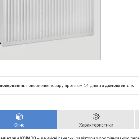
повернення товару протягом 14 днів
за домовленістю
Опис
Характеристики
радіатори KORADO
— це якісні панельні радіатори з профільованою пе