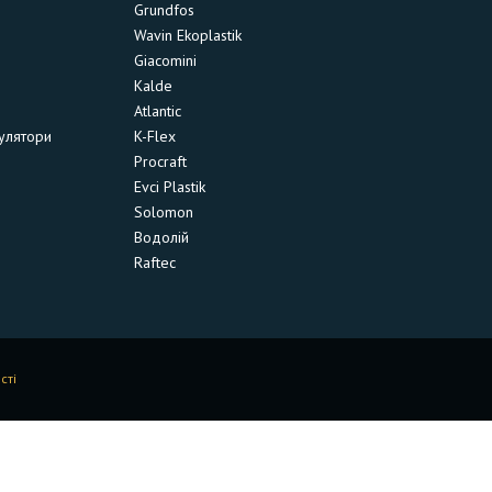
Grundfos
Wavin Ekoplastik
Giacomini
Kalde
Atlantic
улятори
K-Flex
Procraft
Evci Plastik
Solomon
Водолій
Raftec
сті