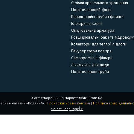
Стрічки крапельного зрошення
Поліетиленовий фітінг
Каналізаційні труби і фітинги
Електричні котли
Опалювальна арматура
Розширювальні баки та гідроакум
Колектори для теплої підлоги
Рекуператори повітря
Самопромивні фільтри
Лічильники для води
Поліетиленові труби
Сайт створений на маркетплейсі
Prom.ua
Інтернет-магазин «Водяний» |
Поскаржитися на контент
|
Політика конфіденційно
Select Language
▼