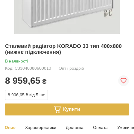
Сталевий радіатор KORADO 33 тип 400х800
(нижнє підключення)
В наявності
Код: C33040080600010
Опт і роздріб
8 959,65
₴
8 906,65 ₴
від 5 шт.
Купити
Опис
Характеристики
Доставка
Оплата
Умови п