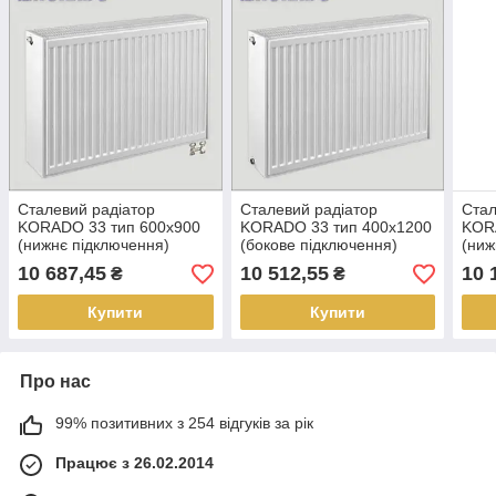
Сталевий радіатор
Сталевий радіатор
Стал
KORADO 33 тип 600х900
KORADO 33 тип 400х1200
KOR
(нижнє підключення)
(бокове підключення)
(ниж
10 687,45
10 512,55
10 
₴
₴
Купити
Купити
Про нас
99% позитивних з 254 відгуків за рік
Працює з 26.02.2014