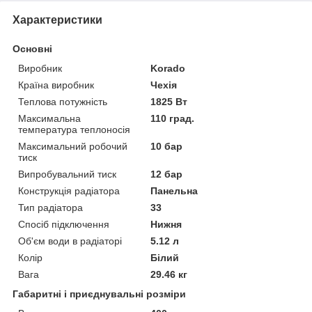
Характеристики
Основні
Виробник
Korado
Країна виробник
Чехія
Теплова потужність
1825 Вт
Максимальна
110 град.
температура теплоносія
Максимальний робочий
10 бар
тиск
Випробувальний тиск
12 бар
Конструкція радіатора
Панельна
Тип радіатора
33
Спосіб підключення
Нижня
Об'єм води в радіаторі
5.12 л
Колір
Білий
Вага
29.46 кг
Габаритні і приєднувальні розміри