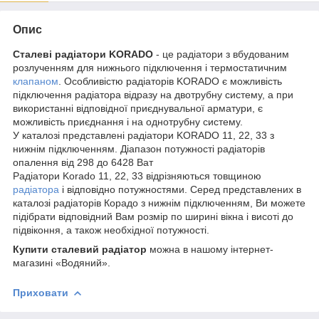
Опис
Сталеві радіатори KORADO
- це радіатори з вбудованим
розлученням для нижнього підключення і термостатичним
клапаном
. Особливістю радіаторів KORADO є можливість
підключення радіатора відразу на двотрубну систему, а при
використанні відповідної приєднувальної арматури, є
можливість приєднання і на однотрубну систему.
У каталозі представлені радіатори KORADO 11, 22, 33 з
нижнім підключенням. Діапазон потужності радіаторів
опалення від 298 до 6428 Ват
Радіатори Korado 11, 22, 33 відрізняються товщиною
радіатора
і відповідно потужностями. Серед представлених в
каталозі радіаторів Корадо з нижнім підключенням, Ви можете
підібрати відповідний Вам розмір по ширині вікна і висоті до
підвіконня, а також необхідної потужності.
Купити сталевий радіатор
можна в нашому інтернет-
магазині «Водяний».
Приховати