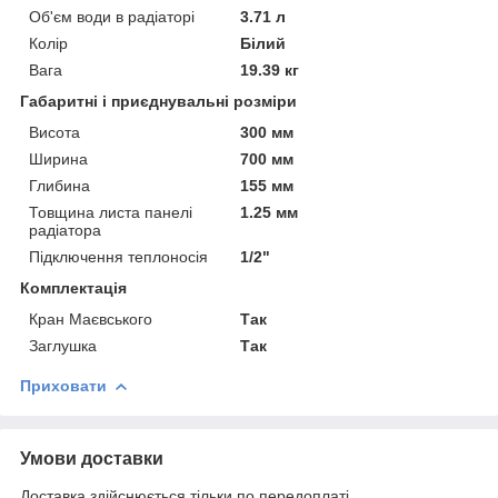
Об'єм води в радіаторі
3.71 л
Колір
Білий
Вага
19.39 кг
Габаритні і приєднувальні розміри
Висота
300 мм
Ширина
700 мм
Глибина
155 мм
Товщина листа панелі
1.25 мм
радіатора
Підключення теплоносія
1/2"
Комплектація
Кран Маєвського
Так
Заглушка
Так
Приховати
Умови доставки
Доставка здійснюється тільки по передоплаті.