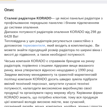
Опис
Сталеві радіатори KORADO
— це якісні панельні радіатори з
профільованою передньою панеллю і бічним підключенням
до системи опалення.
Діапазон потужності радіаторів опалення KORADO від 298 до
6428 Ват
Тепловіддача у цих радіаторів регулюється самостійно з
допомогою
термовентиля
, який входить в комплектацію.. Ви
можете знайти підходящий розмір радіатора по ширині вікна і
висоті до підвіконня, а також необхідної потужності.
Чеська компанія KORADO є справжнім брендом на ринку
радіаторів, порівняно з іншими лідерами вище вказаного
ринку, вона утворилася відносно нещодавно у 1990 році.
Завдяки вмілому менеджменту та грамотній маркетинговій
політиці компанія KORADO досить швидко зуміла підібрати
вмілий технічний персонал, запустити сучасні технічні
потужності, налагодити високоякісне виробництво своєї
продукції та організувати гарну мережу збуту. Керівники фірми
KORADO знають, що потрібно клієнтові, тому вся продукція
цієї компанії володіє високою якістю, має сучасний,
органічний дизайн, міцна, компактна, надійна, зручна і проста