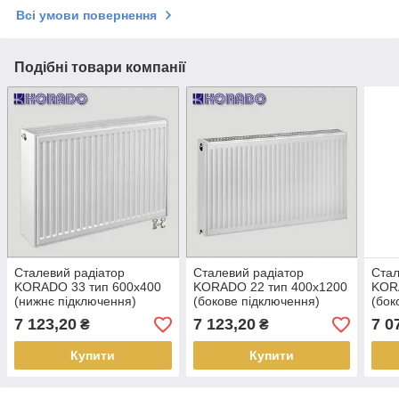
Всі умови повернення
Подібні товари компанії
Сталевий радіатор
Сталевий радіатор
Стал
KORADO 33 тип 600х400
KORADO 22 тип 400х1200
KOR
(нижнє підключення)
(бокове підключення)
(бок
7 123,20
7 123,20
7 0
₴
₴
Купити
Купити