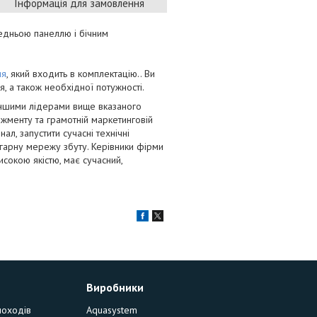
Інформація для замовлення
редньою панеллю і бічним
ля
, який входить в комплектацію.. Ви
я, а також необхідної потужності.
іншими лідерами вище вказаного
жменту та грамотній маркетинговій
л, запустити сучасні технічні
 гарну мережу збуту. Керівники фірми
исокою якістю, має сучасний,
Виробники
моходів
Aquasystem