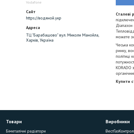
Vodafone
Сталеві 
https://водяной.укр
підключе
Діапазон 
Тепловідд
ТЦ "Барабашово" вул. Миколи Манойла,
можете зн
Харків, Україна
Чеська ко
ринку, во
політиці 
потужност
KORADO зн
органічний
Купити с
Товари
Виробники
Біметалічні радіатори
ВестГазКонтрол