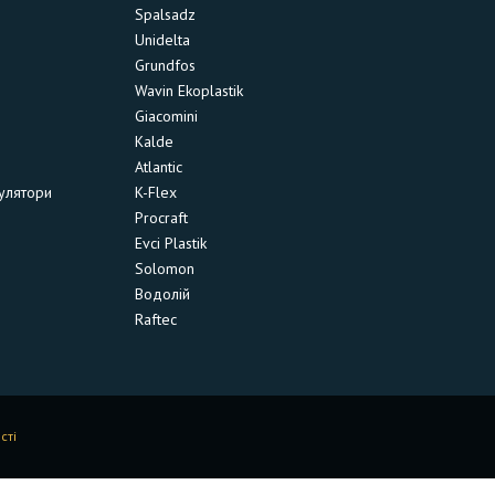
Spalsadz
Unidelta
Grundfos
Wavin Ekoplastik
Giacomini
Kalde
Atlantic
улятори
K-Flex
Procraft
Evci Plastik
Solomon
Водолій
Raftec
сті