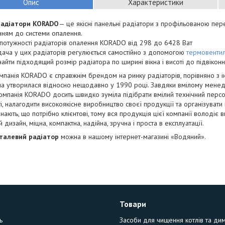
Опис
Характеристики
радіатори KORADO
— це якісні панельні радіатори з профільованою пе
нням до системи опалення.
потужності радіаторів опалення KORADO від 298 до 6428 Ват
ача у цих радіаторів регулюється самостійно з допомогою
термовенти
айти підходящий розмір радіатора по ширині вікна і висоті до підвіконн
мпанія KORADO є справжнім брендом на ринку радіаторів, порівняно з 
на утворилася відносно нещодавно у 1990 році. Завдяки вмілому менед
компанія KORADO досить швидко зуміла підібрати вмілий технічний персона
і, налагодити високоякісне виробництво своєї продукції та організувати
ають, що потрібно клієнтові, тому вся продукція цієї компанії володіє в
 дизайн, міцна, компактна, надійна, зручна і проста в експлуатації.
талевий радіатор
можна в нашому інтернет-магазині «Водяний».
Товари
ь
Засоби для чищення котлів та ди