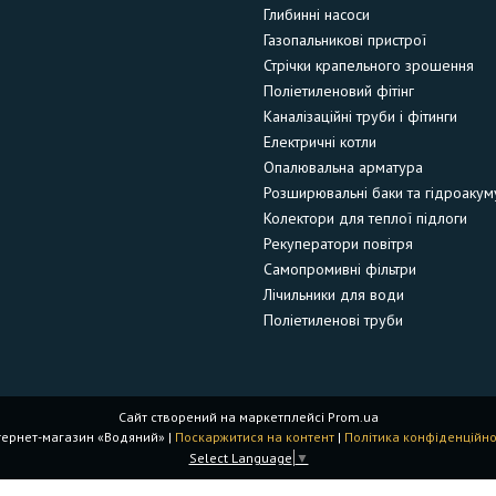
Глибинні насоси
Газопальникові пристрої
Стрічки крапельного зрошення
Поліетиленовий фітінг
Каналізаційні труби і фітинги
Електричні котли
Опалювальна арматура
Розширювальні баки та гідроакум
Колектори для теплої підлоги
Рекуператори повітря
Самопромивні фільтри
Лічильники для води
Поліетиленові труби
Сайт створений на маркетплейсі
Prom.ua
Інтернет-магазин «Водяний» |
Поскаржитися на контент
|
Політика конфіденційно
Select Language
▼