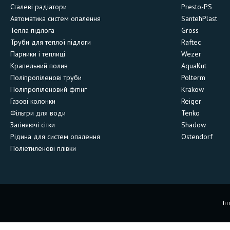
Сталеві радіатори
Presto-PS
Автоматика систем опалення
SantehPlast
Тепла підлога
Gross
Труби для теплої підлоги
Raftec
Парники і теплиці
Wezer
Крапельний полив
AquaKut
Поліпропіленові труби
Polterm
Поліпропіленовий фітінг
Krakow
Газові колонки
Reiger
Фільтри для води
Tenko
Затіняючі сітки
Shadow
Рідина для систем опалення
Ostendorf
Поліетиленові плівки