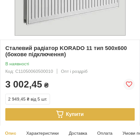
Сталевий радіатор KORADO 11 тип 500х600
(бокове підключення)
В наявності
Код: C11050060500010
Опт і роздріб
3 002,45
₴
2 949,45 ₴
від 5 шт.
Купити
Опис
Характеристики
Доставка
Оплата
Умови п