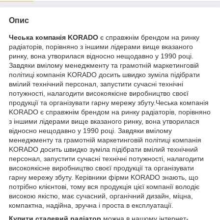
Опис
Чеська компанія KORADO
є справжнім брендом на ринку
радіаторів, порівняно з іншими лідерами вище вказаного
ринку, вона утворилася відносно нещодавно у 1990 році.
Завдяки вмілому менеджменту та грамотній маркетинговій
політиці компанія KORADO досить швидко зуміла підібрати
вмілий технічний персонал, запустити сучасні технічні
потужності, налагодити високоякісне виробництво своєї
продукції та організувати гарну мережу збуту.Чеська компанія
KORADO є справжнім брендом на ринку радіаторів, порівняно
з іншими лідерами вище вказаного ринку, вона утворилася
відносно нещодавно у 1990 році. Завдяки вмілому
менеджменту та грамотній маркетинговій політиці компанія
KORADO досить швидко зуміла підібрати вмілий технічний
персонал, запустити сучасні технічні потужності, налагодити
високоякісне виробництво своєї продукції та організувати
гарну мережу збуту. Керівники фірми KORADO знають, що
потрібно клієнтові, тому вся продукція цієї компанії володіє
високою якістю, має сучасний, органічний дизайн, міцна,
компактна, надійна, зручна і проста в експлуатації.
Купити сталевий радіатор
можна в нашому інтернет-