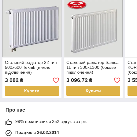
Сталевий радіатор 22 тип
Сталевий радіатор Sanica
Стал
500х600 Teknik (нижнє
11 тип 300х1300 (бокове
KOR
підключення)
підключення)
(бок
3 082
3 096,72
3 5
₴
₴
Купити
Купити
Про нас
99% позитивних з 252 відгуків за рік
Працює з 26.02.2014