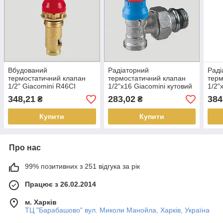
Вбудований
Радіаторний
Раді
термостатичний клапан
термостатичний клапан
терм
1/2" Giacomini R46CI
1/2"х16 Giacomini кутовий
1/2"
348,21
283,02
384
₴
₴
Купити
Купити
Про нас
99% позитивних з 251 відгука за рік
Працює з 26.02.2014
м. Харків
ТЦ "Барабашово" вул. Миколи Манойла, Харків, Україна