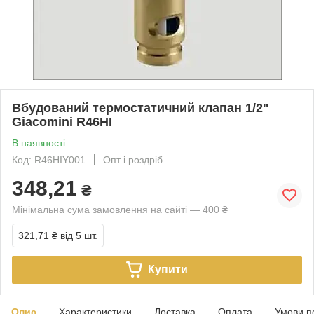
Вбудований термостатичний клапан 1/2"
Giacomini R46HI
В наявності
Код: R46HIY001
Опт і роздріб
348,21
₴
Мінімальна сума замовлення на сайті — 400 ₴
321,71 ₴
від 5 шт.
Купити
Опис
Характеристики
Доставка
Оплата
Умови п