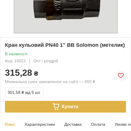
Кран кульовий PN40 1" ВВ Solomon (метелик)
В наявності
Код: 10021
Опт і роздріб
315,28
₴
Мінімальна сума замовлення на сайті — 400 ₴
301,58 ₴
від 5 шт.
Купити
Опис
Характеристики
Доставка
Оплата
Умови п