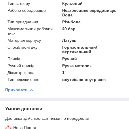
Тип затвору
Кульовий
Робоче середовище
Неагресивне середовище,
Вода
Тип приєднання
Різьбове
Максимальний робочий
40 бар
тиск
Матеріал корпусу
Латунь
Спосіб монтажу
Горизонтальний/
вертикальний
Привід
Ручний
Ручний привід
Ручка метелик
Діаметр крана
1"
Тип підключення
внутрішня-внутрішня
Приховати
Умови доставки
Доставка здійснюється тільки по передоплаті.
Нова Пошта