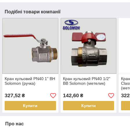
Подібні товари компанії
Кран кульовий PN40 1" ВН
Кран кульовий PN40 1/2"
Кран
Solomon (ручка)
ВВ Solomon (метелик)
Clas
(мет
327,52
142,60
322
₴
₴
Купити
Купити
Про нас