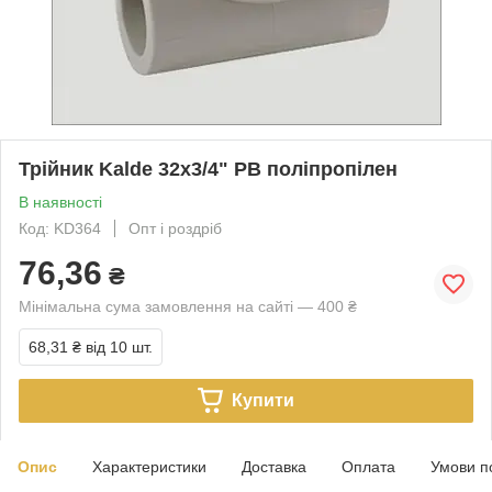
Трійник Kalde 32х3/4" РВ поліпропілен
В наявності
Код: KD364
Опт і роздріб
76,36
₴
Мінімальна сума замовлення на сайті — 400 ₴
68,31 ₴
від 10 шт.
Купити
Опис
Характеристики
Доставка
Оплата
Умови п