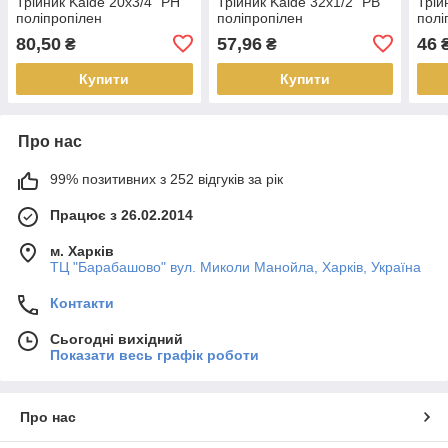
Трійник Kalde 20х3/4" РН
Трійник Kalde 32х1/2" РВ
Трій
поліпропілен
поліпропілен
полі
80,50
57,96
46
₴
₴
Купити
Купити
Про нас
99% позитивних з 252 відгуків за рік
Працює з 26.02.2014
м. Харків
ТЦ "Барабашово" вул. Миколи Манойла, Харків, Україна
Контакти
Сьогодні вихідний
Показати весь графік роботи
Про нас