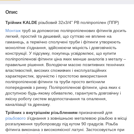
Опис
Трійник KALDE
різьбовий 32х3/4" РВ поліпропілен (ППР)
Монтаж
труб за допомогою поліпропіленових фітингів досить
легкий, простий та дешевий, що суттєво не вплине на
гаманець, а термічно сполучені труби і фітинги утворюють
монолітне з'єднання, здійснюючи міцність і довговічність
конструкції. У підсумку, покупець усвідомлює, що купити
поліпропіленові фітинги ціна яких менше аналогів з металу –
правильне рішення. Володіючи масою позитивних технічних
властивостей, високих споживчих і експлуатаційних
характеристик, зручністю і простотою використання
поліпропіленові фітинги та труби просто витіснили
попередників з ринку. Поліпропіленові фітинги, ціна яких є
доступною будь-якому обивателю, гарантують довговічну і
якісну роботу систем водопостачання та опалення,
каналізації та дренажу.
Трійник з внутрішнім різьбленням
призначений для
різьбового
з'єднання з зовнішньою металевою різьбою в місці
розгалуження трубопроводу під кутом 90 градусів. Різьба
фітинга виконана з високоякісної латуні. Застосовується при