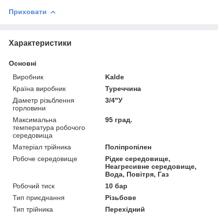
Приховати
Характеристики
Основні
Виробник
Kalde
Країна виробник
Туреччина
Діаметр різьблення
3/4"У
горловини
Максимальна
95 град.
температура робочого
середовища
Матеріал трійника
Поліпропілен
Робоче середовище
Рідке середовище,
Неагресивне середовище,
Вода, Повітря, Газ
Робочий тиск
10 бар
Тип приєднання
Різьбове
Тип трійника
Перехідний