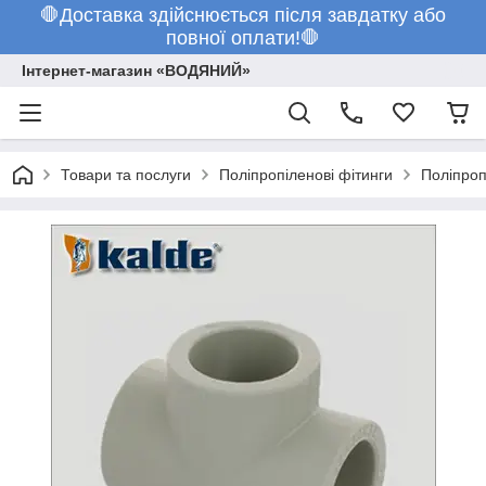
🛑Доставка здійснюється після завдатку або
повної оплати!🛑
Інтернет-магазин «ВОДЯНИЙ»
Товари та послуги
Поліпропіленові фітинги
Поліпроп