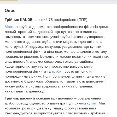
Опис
Трійник KALDE
паєчний 75 поліпропілен (ППР)
Монтаж
труб за допомогою поліпропіленових фітингів досить
легкий, простий та дешевий, що суттєво не вплине на
гаманець, а термічно сполучені труби і фітинги утворюють
монолітне з'єднання, здійснюючи міцність і довговічність
конструкції. У підсумку, покупець усвідомлює, що купити
поліпропіленові фітинги ціна яких менше аналогів з металу –
правильне рішення. Володіючи масою позитивних технічних
властивостей, високих споживчих і експлуатаційних
характеристик, зручністю і простотою використання
поліпропіленові фітинги та
труби
просто витіснили
попередників з ринку. Поліпропіленові фітинги, ціна яких є
доступною будь-якому обивателю, гарантують довговічну і
якісну роботу систем водопостачання та опалення,
каналізації та дренажу.
Трійник паєчний
основне призначення – розгалуження
трубопроводу однакового діаметра під прямим
кутом
. Має
компактні розміри ідеальну гладку форму і мала вага.
Рекомендується використовувати з пластиковими трубами.