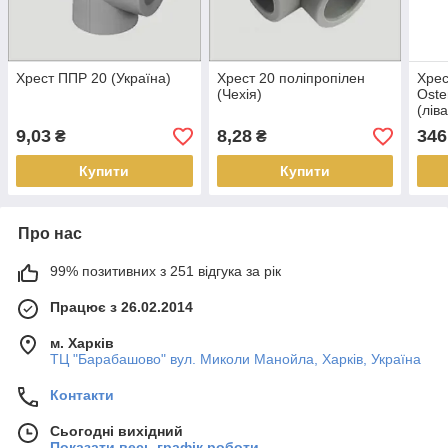
Хрест ППР 20 (Україна)
Хрест 20 поліпропілен
Хрес
(Чехія)
Oste
(ліва
9,03
8,28
346
₴
₴
Купити
Купити
Про нас
99% позитивних з 251 відгука за рік
Працює з 26.02.2014
м. Харків
ТЦ "Барабашово" вул. Миколи Манойла, Харків, Україна
Контакти
Сьогодні вихідний
Показати весь графік роботи