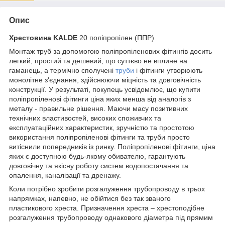
Опис
Хрестовина KALDE
20 поліпропілен (ППР)
Монтаж труб за допомогою поліпропіленових фітингів досить
легкий, простий та дешевий, що суттєво не вплине на
гаманець, а термічно сполучені
труби
і фітинги утворюють
монолітне з'єднання, здійснюючи міцність та довговічність
конструкції. У результаті, покупець усвідомлює, що купити
поліпропіленові фітинги ціна яких менша від аналогів з
металу - правильне рішення. Маючи масу позитивних
технічних властивостей, високих споживчих та
експлуатаційних характеристик, зручністю та простотою
використання поліпропіленові фітинги та труби просто
витіснили попередників із ринку. Поліпропіленові фітинги, ціна
яких є доступною будь-якому обивателю, гарантують
довговічну та якісну роботу систем водопостачання та
опалення, каналізації та дренажу.
Коли потрібно зробити розгалуження трубопроводу в трьох
напрямках, напевно, не обійтися без так званого
пластикового хреста. Призначення хреста – хрестоподібне
розгалуження трубопроводу однакового діаметра під прямим