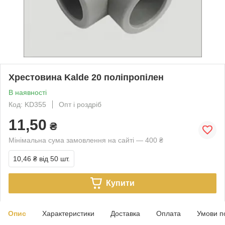
Хрестовина Kalde 20 поліпропілен
В наявності
Код: KD355
Опт і роздріб
11,50
₴
Мінімальна сума замовлення на сайті — 400 ₴
10,46 ₴
від 50 шт.
Купити
Опис
Характеристики
Доставка
Оплата
Умови п