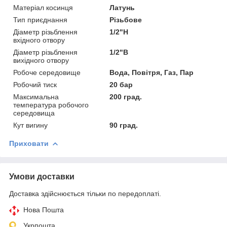
Матеріал косинця
Латунь
Тип приєднання
Різьбове
Діаметр різьблення
1/2"Н
вхідного отвору
Діаметр різьблення
1/2"В
вихідного отвору
Робоче середовище
Вода, Повітря, Газ, Пар
Робочий тиск
20 бар
Максимальна
200 град.
температура робочого
середовища
Кут вигину
90 град.
Приховати
Умови доставки
Доставка здійснюється тільки по передоплаті.
Нова Пошта
Укрпошта