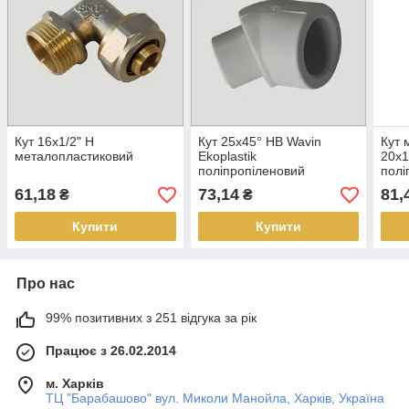
Кут 16х1/2" Н
Кут 25х45° НВ Wavin
Кут 
металопластиковий
Ekoplastik
20х1
поліпропіленовий
полі
61,18
73,14
81,
₴
₴
Купити
Купити
Про нас
99% позитивних з 251 відгука за рік
Працює з 26.02.2014
м. Харків
ТЦ "Барабашово" вул. Миколи Манойла, Харків, Україна