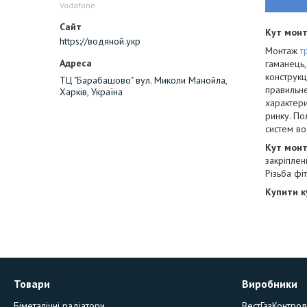
Vodafone
Кут мон
https://водяной.укр
Монтаж
т
гаманець,
конструкц
ТЦ "Барабашово" вул. Миколи Манойла,
правильне
Харків, Україна
характери
ринку. По
систем во
Кут мон
закріплен
Різьба фі
Купити к
Товари
Виробники
Біметалічні радіатори
ВестГазКонтрол