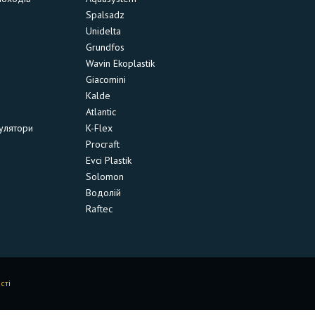
Spalsadz
Unidelta
Grundfos
Wavin Ekoplastik
Giacomini
Kalde
Atlantic
улятори
K-Flex
Procraft
Evci Plastik
Solomon
Водолій
Raftec
сті