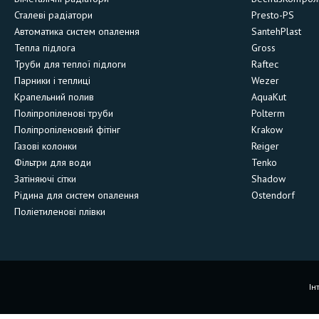
Сталеві радіатори
Presto-PS
Автоматика систем опалення
SantehPlast
Тепла підлога
Gross
Труби для теплої підлоги
Raftec
Парники і теплиці
Wezer
Крапельний полив
AquaKut
Поліпропіленові труби
Polterm
Поліпропіленовий фітінг
Krakow
Газові колонки
Reiger
Фільтри для води
Tenko
Затіняючі сітки
Shadow
Рідина для систем опалення
Ostendorf
Поліетиленові плівки