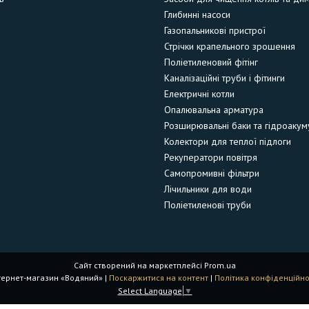
Глибинні насоси
Газопальникові пристрої
Стрічки крапельного зрошення
Поліетиленовий фітінг
Каналізаційні труби і фітинги
Електричні котли
Опалювальна арматура
Розширювальні баки та гідроакум
Колектори для теплої підлоги
Рекуператори повітря
Самопромивні фільтри
Лічильники для води
Поліетиленові труби
Сайт створений на маркетплейсі
Prom.ua
Інтернет-магазин «Водяний» |
Поскаржитися на контент
|
Політика конфіденційно
Select Language
▼