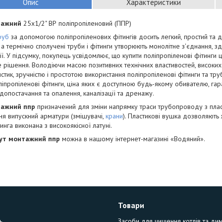
Опис
Характеристики
тажний
25х1/2" ВР поліпропіленовий (ППР)
руб
за допомогою поліпропіленових фітингів досить легкий, простий та 
 а термічно сполучені труби і фітинги утворюють монолітне з'єднання, зді
ії. У підсумку, покупець усвідомлює, що купити поліпропіленові фітинги 
 рішення. Володіючи масою позитивних технічних властивостей, високих
стик, зручністю і простотою використання поліпропіленові фітинги та тру
ліпропіленові фітинги, ціна яких є доступною будь-якому обивателю, гар
допостачання та опалення, каналізації та дренажу.
тажний ппр
призначений для зміни напрямку траси трубопроводу з пла
ня випускний арматури (змішувачі,
крани
). Пластикові вушка дозволяють ж
тинга виконана з високоякісної латуні.
ут монтажний ппр
можна в нашому інтернет-магазині «Водяний».
Товари
ь
Засоби для чищення котлів та ди