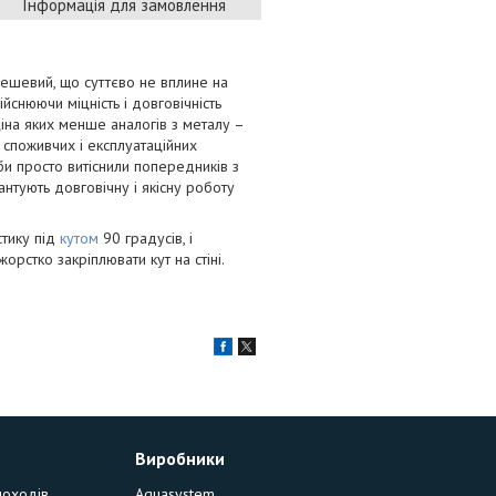
Інформація для замовлення
дешевий, що суттєво не вплине на
йснюючи міцність і довговічність
ціна яких менше аналогів з металу –
 споживчих і експлуатаційних
би просто витіснили попередників з
антують довговічну і якісну роботу
стику під
кутом
90 градусів, і
орстко закріплювати кут на стіні.
Виробники
моходів
Aquasystem