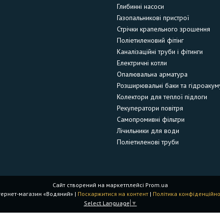
Глибинні насоси
Газопальникові пристрої
Стрічки крапельного зрошення
Поліетиленовий фітінг
Каналізаційні труби і фітинги
Електричні котли
Опалювальна арматура
Розширювальні баки та гідроакум
Колектори для теплої підлоги
Рекуператори повітря
Самопромивні фільтри
Лічильники для води
Поліетиленові труби
Сайт створений на маркетплейсі
Prom.ua
Інтернет-магазин «Водяний» |
Поскаржитися на контент
|
Політика конфіденційно
Select Language
▼