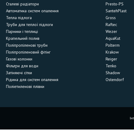
Сталеві радіатори
Presto-PS
Автоматика систем опалення
SantehPlast
Тепла підлога
Gross
Труби для теплої підлоги
Raftec
Парники і теплиці
Wezer
Крапельний полив
AquaKut
Поліпропіленові труби
Polterm
Поліпропіленовий фітінг
Krakow
Газові колонки
Reiger
Фільтри для води
Tenko
Затіняючі сітки
Shadow
Рідина для систем опалення
Ostendorf
Поліетиленові плівки