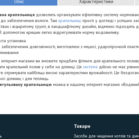
Опис
Характеристики
ана крапельниця
дозволить організувати ефективну систему нормовано
до забезпечення вологи. Такі
крапельниці
прості у догляді і успішно за
твах і відкритому грунті, в ландшафтному дизайні, відмінно підходять 
 З допомогою кришки легко відрегулювати норму водовиливу.
ста установка.
 забезпечення довговічності, виготовлені з міцної, ударопрочной пласт
мінювання
інтернет-магазині ви зможете придбати фітинги для крапельного поливу,
ти крапельний полив у себе на ділянці. Ця
система
дійсно не має рівних
е отримувати найбільш високі характеристики врожайності. Це бездоган
ої ділянки, і для теплиць.
егульовану крапельницю
можна в нашому інтернет-магазині «Водяний
Товари
ь
Засоби для чищення котлів та ди