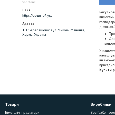
Vodafone
Регульов
https://водяной.укр
вимогами 
господарс
ділянках.
ТЦ "Барабашово" вул. Миколи Манойла,
Про
Харків, Україна
Для
випро
У нашому 
налаштува
ви зможет
присадибн
Купити р
Товари
Виробники
Біметалічні радіатори
ВестГазКонтрол