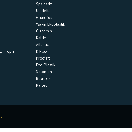
Spalsadz
Unidelta
Grundfos
Wavin Ekoplastik
Giacomini
Kalde
Atlantic
улятори
K-Flex
Procraft
Evci Plastik
Solomon
Водолій
Raftec
сті