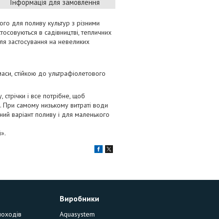
Інформація для замовлення
го для поливу культур з різними
стосовуються в садівництві, тепличних
для застосування на невеликих
маси, стійкою до ультрафіолетового
 стрічки і все потрібне, щоб
. При самому низькому витраті води
ний варіант поливу і для маленького
».
Виробники
моходів
Aquasystem