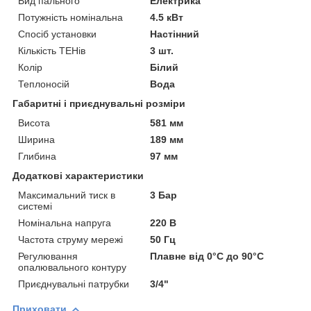
Вид пального
Електрика
Потужність номінальна
4.5 кВт
Спосіб установки
Настінний
Кількість ТЕНів
3 шт.
Колір
Білий
Теплоносій
Вода
Габаритні і приєднувальні розміри
Висота
581 мм
Ширина
189 мм
Глибина
97 мм
Додаткові характеристики
Максимальний тиск в
3 Бар
системі
Номінальна напруга
220 В
Частота струму мережі
50 Гц
Регулювання
Плавне від 0°С до 90°С
опалювального контуру
Приєднувальні патрубки
3/4"
Приховати