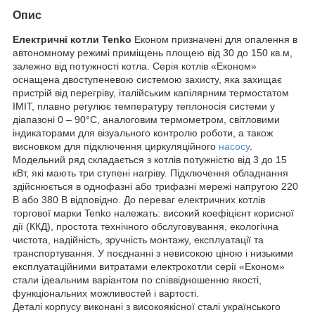
Опис
Електричні котли Tenko
Економ призначені для опалення в
автономному режимі приміщень площею від 30 до 150 кв.м,
залежно від потужності котла. Серія котлів «Економ»
оснащена двоступеневою системою захисту, яка захищає
пристрій від перегріву, італійським капілярним термостатом
IMIT, плавно регулює температуру теплоносія системи у
діапазоні 0 – 90°С, аналоговим термометром, світловими
індикаторами для візуального контролю роботи, а також
висновком для підключення циркуляційного
насосу
.
Модельний ряд складається з котлів потужністю від 3 до 15
кВт, які мають три ступені нагріву. Підключення обладнання
здійснюється в однофазні або трифазні мережі напругою 220
В або 380 В відповідно. До переваг електричних котлів
торгової марки Tenko належать: високий коефіцієнт корисної
дії (ККД), простота технічного обслуговування, екологічна
чистота, надійність, зручність монтажу, експлуатації та
транспортування. У поєднанні з невисокою ціною і низькими
експлуатаційними витратами електрокотли серії «Економ»
стали ідеальним варіантом по співвідношенню якості,
функціональних можливостей і вартості.
Деталі корпусу виконані з високоякісної сталі українського