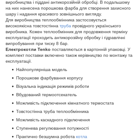
виробництва і піддані антикорозійній обробці. В подальшому
на них нанесена порошкова фарба для створення захисного
шару і надання красивого зовнішнього вигляду.
Для виробництва теплообмінника застосовується
високоякісна товстостінна
труба
провідного українського
виробника. Кожен теплообмінник для продовження терміну
експлуатації проходить антикорозійну обробку і гідравлічні
випробування при тиску 8 бар.
Електрокотли Tenko
поставляються в картонній упаковці. У
комплект поставки включено також керівництво по монтажу та
експлуатації.
Найпопулярніша модель
Порошкове фарбування корпусу
Візуальна індикація режимів роботи
Вбудований термоотсекатель
Можливість підключення кімнатного термостата
Товстостінна труба теплообмінника
Можливість каскадного підключення
Ступенева регулювання потужності
Практично безшумна робота
котла