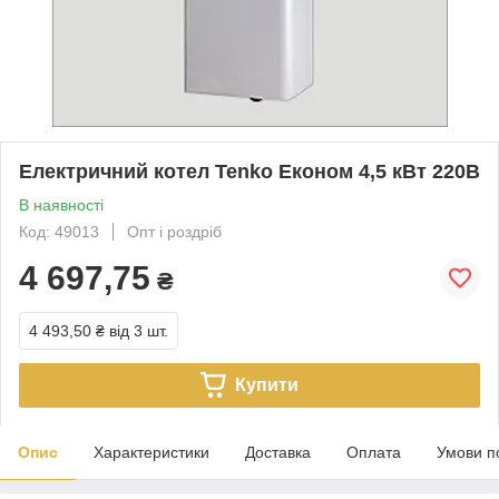
Електричний котел Tenko Економ 4,5 кВт 220В
В наявності
Код: 49013
Опт і роздріб
4 697,75
₴
4 493,50 ₴
від 3 шт.
Купити
Опис
Характеристики
Доставка
Оплата
Умови п