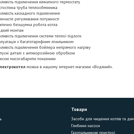
ливість підключення кімнатного термостату
стостінна труба теплообмінника
ливість каскадного підключення
пінчасте регулювання потужності
ктично безшумна робота котла
дкий монтаж
ливість підключення системи теплої підлоги
плуатація з багатотарифним лічильником
ливість підключення бойлера непрямого нагріву
пусні деталі з антикорозійною обробкою
исокі масогабаритні показники
електрокотел
можна в нашому інтернет-магазині «Водяний».
Товари
ь
Засоби для чищення котлів та ди
Глибинні насоси
Газопальникові пристрої