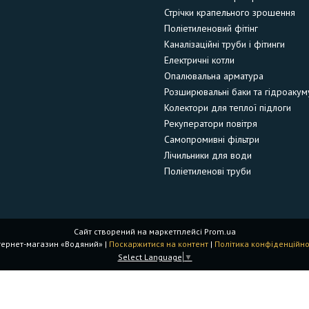
Стрічки крапельного зрошення
Поліетиленовий фітінг
Каналізаційні труби і фітинги
Електричні котли
Опалювальна арматура
Розширювальні баки та гідроакум
Колектори для теплої підлоги
Рекуператори повітря
Самопромивні фільтри
Лічильники для води
Поліетиленові труби
Сайт створений на маркетплейсі
Prom.ua
Інтернет-магазин «Водяний» |
Поскаржитися на контент
|
Політика конфіденційно
Select Language
▼