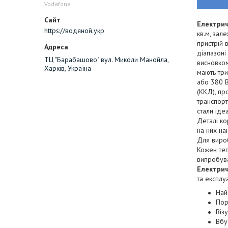
Vodafone
Електрич
https://водяной.укр
кв.м, зал
пристрій 
діапазоні
ТЦ "Барабашово" вул. Миколи Манойла,
висновко
Харків, Україна
мають три
або 380 В
(ККД), пр
транспорт
стали іде
Деталі ко
на них на
Для вироб
Кожен теп
випробува
Електрич
та експлуа
Най
Пор
Віз
Вбу