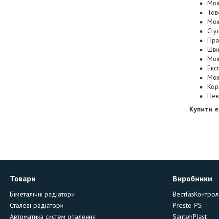
Мож
Тов
Мож
Сту
Пра
Шви
Мож
Екс
Мож
Кор
Нев
Купити 
Товари
Виробники
Біметалічні радіатори
ВестГазКонтрол
Сталеві радіатори
Presto-PS
Автоматика систем опалення
SantehPlast