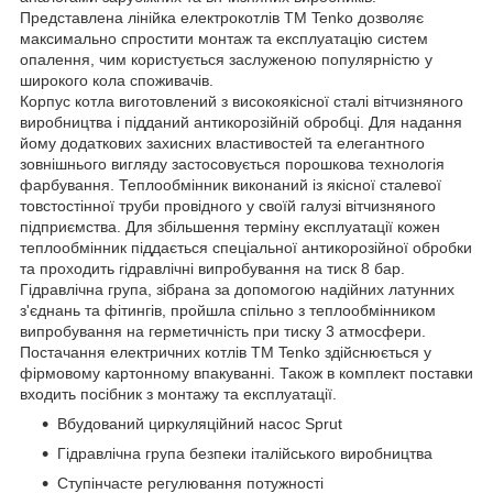
Представлена ​​лінійка електрокотлів ТМ Tenko дозволяє
максимально спростити монтаж та експлуатацію систем
опалення, чим користується заслуженою популярністю у
широкого кола споживачів.
Корпус котла виготовлений з високоякісної сталі вітчизняного
виробництва і підданий антикорозійній обробці. Для надання
йому додаткових захисних властивостей та елегантного
зовнішнього вигляду застосовується порошкова технологія
фарбування. Теплообмінник виконаний із якісної сталевої
товстостінної труби провідного у своїй галузі вітчизняного
підприємства. Для збільшення терміну експлуатації кожен
теплообмінник піддається спеціальної антикорозійної обробки
та проходить гідравлічні випробування на тиск 8 бар.
Гідравлічна група, зібрана за допомогою надійних латунних
з'єднань та фітингів, пройшла спільно з теплообмінником
випробування на герметичність при тиску 3 атмосфери.
Постачання електричних котлів ТМ Tenko здійснюється у
фірмовому картонному впакуванні. Також в комплект поставки
входить посібник з монтажу та експлуатації.
Вбудований циркуляційний насос Sprut
Гідравлічна група безпеки італійського виробництва
Ступінчасте регулювання потужності