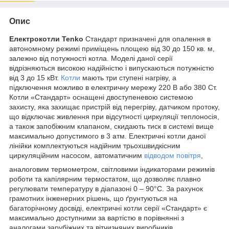
Опис
Електрокотли Tenko
Стандарт призначені для опалення в
автономному режимі приміщень площею від 30 до 150 кв. м,
залежно від потужності котла. Моделі даної серії
відрізняються високою надійністю і випускаються потужністю
від 3 до 15 кВт.
Котли
мають три ступені нагріву, а
підключення можливо в електричну мережу 220 В або 380 Ст.
Котли «Стандарт» оснащені двоступеневою системою
захисту, яка захищає пристрій від перегріву, датчиком протоку,
що відключає живлення при відсутності циркуляції теплоносія,
а також запобіжним клапаном, скидають тиск в системі вище
максимально допустимого в 3 атм. Електричні котли даної
лінійки комплектуються надійним трьохшвидкісним
циркуляційним насосом, автоматичним
відводом повітря
,
аналоговим термометром, світловими індикаторами режимів
роботи та капілярним термостатом, що дозволяє плавно
регулювати температуру в діапазоні 0 – 90°С. За рахунок
грамотних інженерних рішень, що ґрунтуються на
багаторічному досвіді, електричні котли серії «Стандарт» є
максимально доступними за вартістю в порівнянні з
аналогами зарубіжних та вітчизняних виробників.