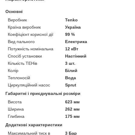
Основні
Виробник
Tenko
Країна виробник
Україна
Коефіцієнт корисної дії
99 %
Вид пального
Електрика
Потужність номінальна
12 кВт
Спосіб установки
Настінний
Кількість ТЕНів
3 шт.
Колір
Білий
Теплоносій
Вода
Циркуляційний насос
Sprut
Габаритні і приєднувальні розміри
Висота
623 мм
Ширина
262 мм
Глибина
175 мм
Додаткові характеристики
Максимальний тиск в
3 Бар