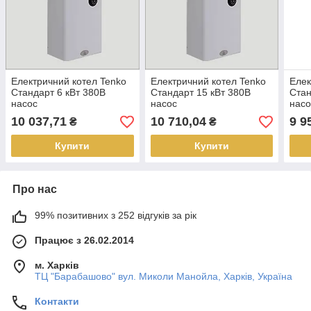
Електричний котел Tenko
Електричний котел Tenko
Елек
Стандарт 6 кВт 380В
Стандарт 15 кВт 380В
Стан
насос
насос
насо
10 037,71
10 710,04
9 9
₴
₴
Купити
Купити
Про нас
99% позитивних з 252 відгуків за рік
Працює з 26.02.2014
м. Харків
ТЦ "Барабашово" вул. Миколи Манойла, Харків, Україна
Контакти