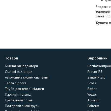
трій
Завдяки с
території
своєї про
Купити м
Товари
Виробники
Біметалічні радіатори
ВестГазКонтрол
Сталеві радіатори
Presto-PS
Автоматика систем опалення
SantehPlast
Тепла підлога
Gross
Труби для теплої підлоги
Raftec
Парники і теплиці
Wezer
Крапельний полив
AquaKut
Поліпропіленові труби
Polterm