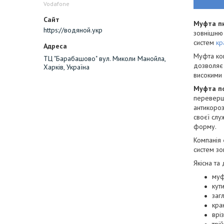
Vodafone
Муфта п
https://водяной.укр
зовнішню 
систем
кр
Муфта ком
ТЦ "Барабашово" вул. Миколи Манойла,
дозволяє 
Харків, Україна
високими 
Муфта п
перевершу
антикороз
своєї слу
форму.
Компанія 
систем зо
Якісна та
муф
кути
заг
кра
врі