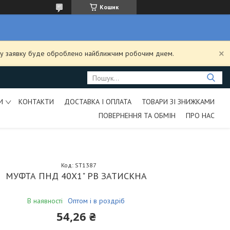
Кошик
ашу заявку буде оброблено найближчим робочим днем.
И
КОНТАКТИ
ДОСТАВКА І ОПЛАТА
ТОВАРИ ЗІ ЗНИЖКАМИ
ПОВЕРНЕННЯ ТА ОБМІН
ПРО НАС
Код:
ST1387
МУФТА ПНД 40Х1" РВ ЗАТИСКНА
В наявності
Оптом і в роздріб
54,26 ₴