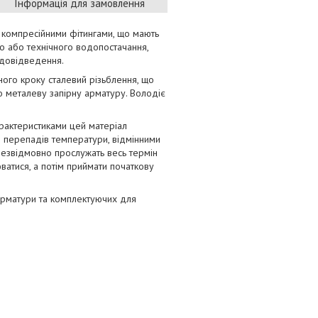
Інформація для замовлення
 компресійними фітингами, що мають
го або технічного водопостачання,
водовідведення.
ного кроку сталевий різьблення, що
о металеву запірну арматуру. Володіє
арактеристиками цей матеріал
до перепадів температури, відмінними
 безвідмовно прослужать весь термін
юватися, а потім приймати початкову
 арматури та комплектуючих для