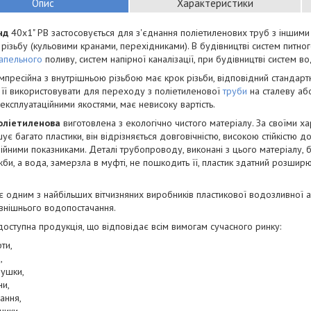
Опис
Характеристики
нд
40х1" РВ застосовується для з'єднання поліетиленових труб з іншими
різьбу (кульовими кранами, перехідниками). В будівництві систем питно
апельного
поливу, систем напірної каналізації, при будівництві систем 
пресійна з внутрішньою різьбою має крок різьби, відповідний стандарт
її використовувати для переходу з поліетиленової
труби
на сталеву аб
експлуатаційними якостями, має невисоку вартість.
оліетиленова
виготовлена з екологічно чистого матеріалу. За своїми х
є багато пластики, він відрізняється довговічністю, високою стійкістю 
ійними показниками. Деталі трубопроводу, виконані з цього матеріалу,
жби, а вода, замерзла в муфті, не пошкодить її, пластик здатний розшир
є одним з найбільших вітчизняних виробників пластикової водозливної
внішнього водопостачання.
 доступна продукція, що відповідає всім вимогам сучасного ринку:
ти,
,
лушки,
ни,
зання,