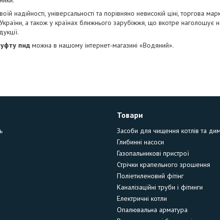
ники.
воїй надійності, універсальності та порівняно невисокій ціні, торгова ма
 України, а також у країнах ближнього зарубіжжя, що вкотре наголошує н
дукції.
уфту пнд
можна в нашому інтернет-магазині «Водяний».
Товари
ь
Засоби для чищення котлів та ди
Глибинні насоси
Газопальникові пристрої
Стрічки крапельного зрошення
Поліетиленовий фітінг
Каналізаційні труби і фітинги
Електричні котли
Опалювальна арматура