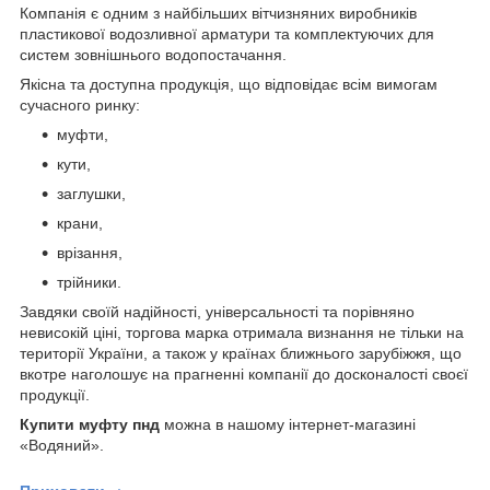
Компанія є одним з найбільших вітчизняних виробників
пластикової водозливної арматури та комплектуючих для
систем зовнішнього водопостачання.
Якісна та доступна продукція, що відповідає всім вимогам
сучасного ринку:
муфти,
кути,
заглушки,
крани,
врізання,
трійники.
Завдяки своїй надійності, універсальності та порівняно
невисокій ціні, торгова марка отримала визнання не тільки на
території України, а також у країнах ближнього зарубіжжя, що
вкотре наголошує на прагненні компанії до досконалості своєї
продукції.
Купити муфту пнд
можна в нашому інтернет-магазині
«Водяний».