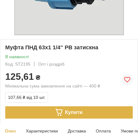
Муфта ПНД 63х1 1/4" РВ затискна
В наявності
Код: ST2195
Опт і роздріб
125,61
₴
Мінімальна сума замовлення на сайті — 400 ₴
107,66 ₴
від 10 шт.
Купити
Опис
Характеристики
Доставка
Оплата
Умови п