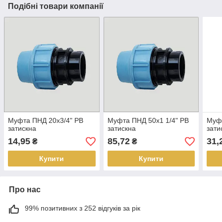
Подібні товари компанії
Муфта ПНД 20х3/4" РВ
Муфта ПНД 50х1 1/4" РВ
Муфт
затискна
затискна
зати
14,95
85,72
31,
₴
₴
Купити
Купити
Про нас
99% позитивних з 252 відгуків за рік