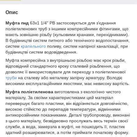
Опис
Муфта пнд
63х1 1/4" РВ застосовується для з'єднання
поліетиленових труб з іншими компресійними фітингами, що
мають зовнішню різьбу (кульовими кранами, перехідниками).
В будівництві систем питного або технічного водопостачання,
систем
крапельного
поливу, систем напірної каналізації, при
будівництві систем водовідведення.
Муфта компресійна з внутрішньою різьбою має крок різьби,
відповідний стандартного кроку сталевий різьблення, що
дозволяє її використовувати для переходу з поліетиленової
труби
на сталеву або металеву запірну арматуру. Володіє
високими експлуатаційними якостями, має невисоку вартість.
Муфта поліетиленова
виготовлена з екологічно чистого
матеріалу. За своїми характеристиками цей матеріал
перевершує багато пластики, він відрізняється довговічністю,
високою стійкістю до перепадів температури, відмінними
антикорозійними показниками. Деталі трубопроводу, виконані
з цього матеріалу, безвідмовно прослужать весь термін своєї
служби, а вода, замерзла в муфті, не пошкодить її, пластик
здатний розширюватися, а потім приймати початкову форму.