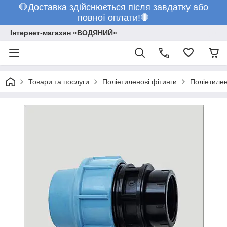
🛑Доставка здійснюється після завдатку або
повної оплати!🛑
Інтернет-магазин «ВОДЯНИЙ»
Товари та послуги
Поліетиленові фітинги
Поліетилен