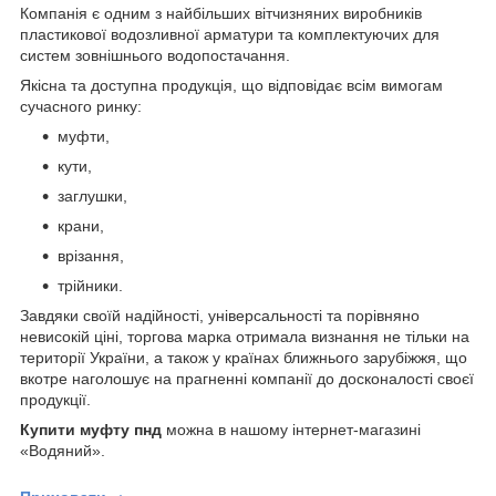
Компанія є одним з найбільших вітчизняних виробників
пластикової водозливної арматури та комплектуючих для
систем зовнішнього водопостачання.
Якісна та доступна продукція, що відповідає всім вимогам
сучасного ринку:
муфти,
кути,
заглушки,
крани,
врізання,
трійники.
Завдяки своїй надійності, універсальності та порівняно
невисокій ціні, торгова марка отримала визнання не тільки на
території України, а також у країнах ближнього зарубіжжя, що
вкотре наголошує на прагненні компанії до досконалості своєї
продукції.
Купити муфту пнд
можна в нашому інтернет-магазині
«Водяний».