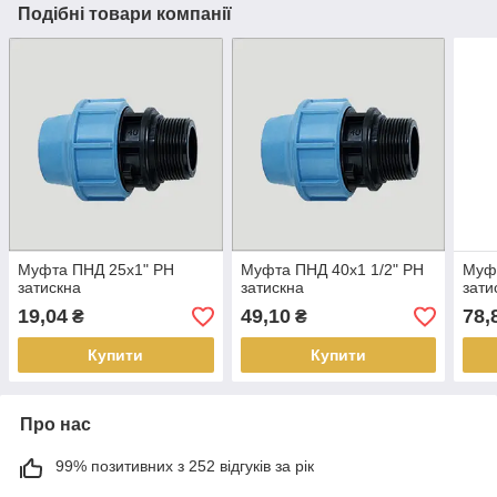
Подібні товари компанії
Муфта ПНД 25х1" РН
Муфта ПНД 40х1 1/2" РН
Муфт
затискна
затискна
зати
19,04
49,10
78,
₴
₴
Купити
Купити
Про нас
99% позитивних з 252 відгуків за рік