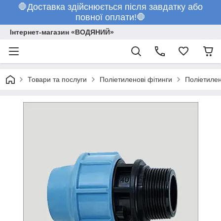
🛑Доставка здійснюється після завдатку або
повної оплати!🛑
Інтернет-магазин «ВОДЯНИЙ»
Товари та послуги
Поліетиленові фітинги
Поліетилен