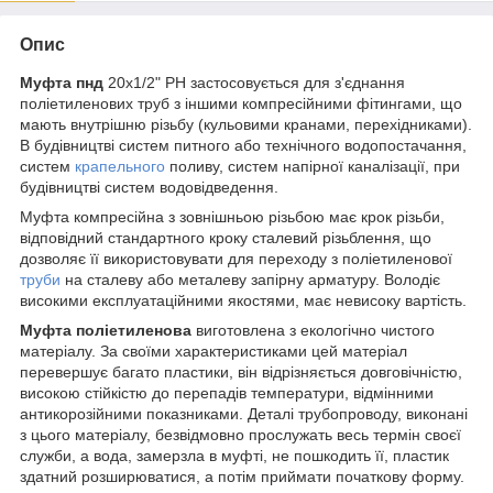
Опис
Муфта пнд
20х1/2" РН застосовується для з'єднання
поліетиленових труб з іншими компресійними фітингами, що
мають внутрішню різьбу (кульовими кранами, перехідниками).
В будівництві систем питного або технічного водопостачання,
систем
крапельного
поливу, систем напірної каналізації, при
будівництві систем водовідведення.
Муфта компресійна з зовнішньою різьбою має крок різьби,
відповідний стандартного кроку сталевий різьблення, що
дозволяє її використовувати для переходу з поліетиленової
труби
на сталеву або металеву запірну арматуру. Володіє
високими експлуатаційними якостями, має невисоку вартість.
Муфта поліетиленова
виготовлена з екологічно чистого
матеріалу. За своїми характеристиками цей матеріал
перевершує багато пластики, він відрізняється довговічністю,
високою стійкістю до перепадів температури, відмінними
антикорозійними показниками. Деталі трубопроводу, виконані
з цього матеріалу, безвідмовно прослужать весь термін своєї
служби, а вода, замерзла в муфті, не пошкодить її, пластик
здатний розширюватися, а потім приймати початкову форму.