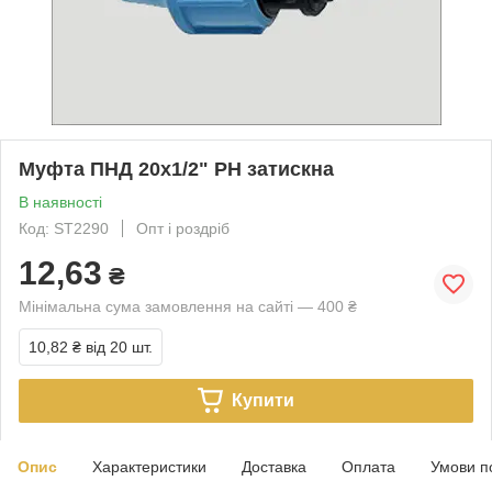
Муфта ПНД 20х1/2" РН затискна
В наявності
Код: ST2290
Опт і роздріб
12,63
₴
Мінімальна сума замовлення на сайті — 400 ₴
10,82 ₴
від 20 шт.
Купити
Опис
Характеристики
Доставка
Оплата
Умови п