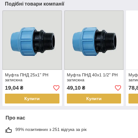
Подібні товари компанії
Муфта ПНД 25х1" РН
Муфта ПНД 40х1 1/2" РН
Муфт
затискна
затискна
зати
19,04
49,10
78,
₴
₴
Купити
Купити
Про нас
99% позитивних з 251 відгука за рік