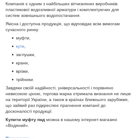
Компанія є одним з найбільших вітчизняних виробників
пластикової водозливної арматури і комплектуючих для
систем зовнішнього водопостачання.
Якісна і доступна продукція, що відповідає всім вимогам
сучасного ринку:
муфти,
кути
,
заглушки,
крани,
врізки,
трійники.
Завдяки своїй надійності, універсальності і порівняно
невисокою ціною, торгова марка отримала визнання не лише
на території України, а також в країнах ближнього зарубіжжя,
що зайвий раз підкреслює прагнення компанії до
досконалості продукції.
Купити муфту пнд
можна в нашому інтернет-магазині
«Водяний».