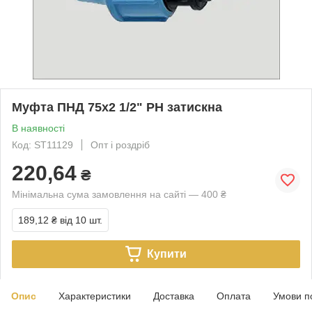
Муфта ПНД 75х2 1/2" РН затискна
В наявності
Код: ST11129
Опт і роздріб
220,64
₴
Мінімальна сума замовлення на сайті — 400 ₴
189,12 ₴
від 10 шт.
Купити
Опис
Характеристики
Доставка
Оплата
Умови п