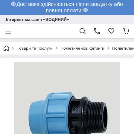
🛑Доставка здійснюється після завдатку або
повної оплати!🛑
Інтернет-магазин «ВОДЯНИЙ»
Товари та послуги
Поліетиленові фітинги
Поліетилен