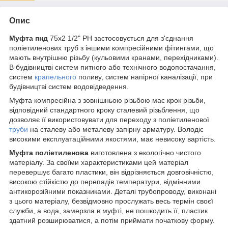
Опис
Муфта пнд
75х2 1/2" РН застосовується для з'єднання
поліетиленових труб з іншими компресійними фітингами, що
мають внутрішню різьбу (кульовими кранами, перехідниками).
В будівництві систем питного або технічного водопостачання,
систем
крапельного
поливу, систем напірної каналізації, при
будівництві систем водовідведення.
Муфта компресійна з зовнішньою різьбою має крок різьби,
відповідний стандартного кроку сталевий різьблення, що
дозволяє її використовувати для переходу з поліетиленової
труби
на сталеву або металеву запірну арматуру. Володіє
високими експлуатаційними якостями, має невисоку вартість.
Муфта поліетиленова
виготовлена з екологічно чистого
матеріалу. За своїми характеристиками цей матеріал
перевершує багато пластики, він відрізняється довговічністю,
високою стійкістю до перепадів температури, відмінними
антикорозійними показниками. Деталі трубопроводу, виконані
з цього матеріалу, безвідмовно прослужать весь термін своєї
служби, а вода, замерзла в муфті, не пошкодить її, пластик
здатний розширюватися, а потім приймати початкову форму.