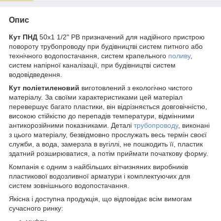
Опис
Кут ПНД
50х1 1/2" РВ призначений для надійного пристрою
повороту трубопроводу при будівництві систем питного або
технічного водопостачання, систем крапельного
поливу
,
систем напірної каналізації, при будівництві систем
водовідведення.
Кут поліетиленовий
виготовлений з екологічно чистого
матеріалу. За своїми характеристиками цей матеріал
перевершує багато пластики, він відрізняється довговічністю,
високою стійкістю до перепадів температури, відмінними
антикорозійними показниками. Деталі
трубопроводу
, виконані
з цього матеріалу, безвідмовно прослужать весь термін своєї
служби, а вода, замерзла в вугіллі, не пошкодить її, пластик
здатний розширюватися, а потім приймати початкову форму.
Компанія є одним з найбільших вітчизняних виробників
пластикової водозливної арматури і комплектуючих для
систем зовнішнього водопостачання.
Якісна і доступна продукція, що відповідає всім вимогам
сучасного ринку: