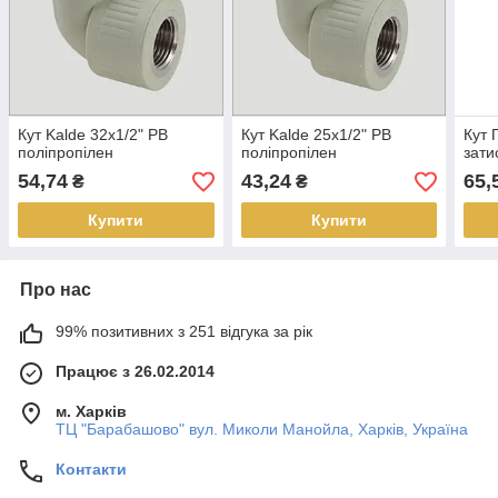
Кут Kalde 32х1/2" РВ
Кут Kalde 25х1/2" РВ
Кут 
поліпропілен
поліпропілен
зати
54,74
43,24
65,
₴
₴
Купити
Купити
Про нас
99% позитивних з 251 відгука за рік
Працює з 26.02.2014
м. Харків
ТЦ "Барабашово" вул. Миколи Манойла, Харків, Україна
Контакти