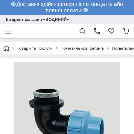
🛑Доставка здійснюється після завдатку або
повної оплати!🛑
Інтернет-магазин «ВОДЯНИЙ»
Товари та послуги
Поліетиленові фітинги
Поліетилен