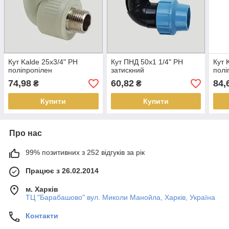
Кут Kalde 25х3/4" РН
Кут ПНД 50х1 1/4" РН
Кут 
поліпропілен
затискний
полі
74,98
60,82
84,
₴
₴
Купити
Купити
Про нас
99% позитивних з 252 відгуків за рік
Працює з 26.02.2014
м. Харків
ТЦ "Барабашово" вул. Миколи Манойла, Харків, Україна
Контакти