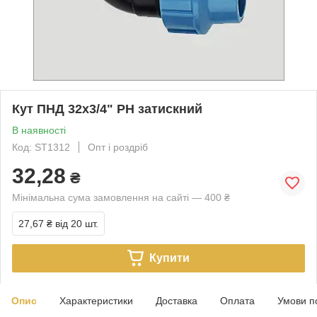
Кут ПНД 32х3/4" РН затискний
В наявності
Код: ST1312
Опт і роздріб
32,28
₴
Мінімальна сума замовлення на сайті — 400 ₴
27,67 ₴
від 20 шт.
Купити
Опис
Характеристики
Доставка
Оплата
Умови п