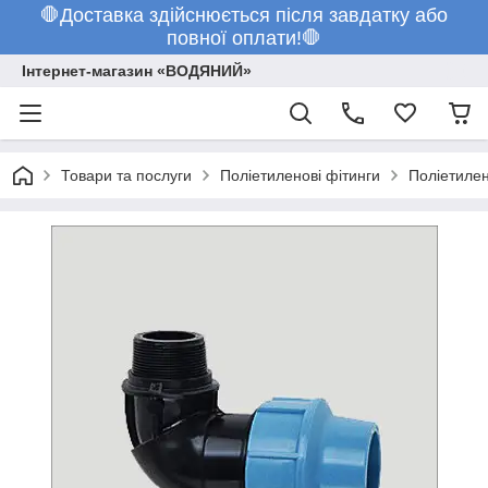
🛑Доставка здійснюється після завдатку або
повної оплати!🛑
Інтернет-магазин «ВОДЯНИЙ»
Товари та послуги
Поліетиленові фітинги
Поліетилен