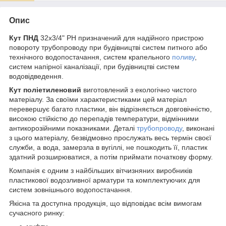
Опис
Кут ПНД
32х3/4" РН призначений для надійного пристрою
повороту трубопроводу при будівництві систем питного або
технічного водопостачання, систем крапельного
поливу
,
систем напірної каналізації, при будівництві систем
водовідведення.
Кут поліетиленовий
виготовлений з екологічно чистого
матеріалу. За своїми характеристиками цей матеріал
перевершує багато пластики, він відрізняється довговічністю,
високою стійкістю до перепадів температури, відмінними
антикорозійними показниками. Деталі
трубопроводу
, виконані
з цього матеріалу, безвідмовно прослужать весь термін своєї
служби, а вода, замерзла в вугіллі, не пошкодить її, пластик
здатний розширюватися, а потім приймати початкову форму.
Компанія є одним з найбільших вітчизняних виробників
пластикової водозливної арматури та комплектуючих для
систем зовнішнього водопостачання.
Якісна та доступна продукція, що відповідає всім вимогам
сучасного ринку: