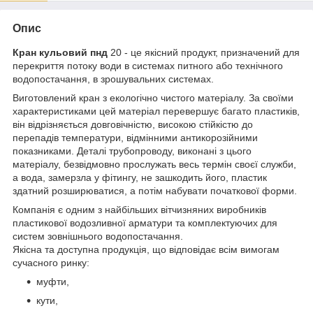
Опис
Кран кульовий пнд
20 - це якісний продукт, призначений для
перекриття потоку води в системах питного або технічного
водопостачання, в зрошувальних системах.
Виготовлений кран з екологічно чистого матеріалу. За своїми
характеристиками цей матеріал перевершує багато пластиків,
він відрізняється довговічністю, високою стійкістю до
перепадів температури, відмінними антикорозійними
показниками. Деталі трубопроводу, виконані з цього
матеріалу, безвідмовно прослужать весь термін своєї служби,
а вода, замерзла у фітингу, не зашкодить його, пластик
здатний розширюватися, а потім набувати початкової форми.
Компанія є одним з найбільших вітчизняних виробників
пластикової водозливної арматури та комплектуючих для
систем зовнішнього водопостачання.
Якісна та доступна продукція, що відповідає всім вимогам
сучасного ринку:
муфти,
кути,