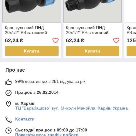
Кран кульовий ПНД
Кран кульовий ПНД
Кран
20х1/2" РВ затискний
20х1/2" РН затискний
РВ з
62,24
62,24
125
₴
₴
Купити
Купити
Про нас
99% позитивних з 251 відгука за рік
Працює з 26.02.2014
м. Харків
ТЦ "Барабашово" вул. Миколи Манойла, Харків, Україна
Контакти
Сьогодні працює з 09:00 до 17:00
Показати весь графік роботи