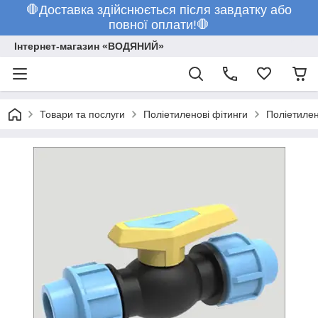
🛑Доставка здійснюється після завдатку або
повної оплати!🛑
Інтернет-магазин «ВОДЯНИЙ»
Товари та послуги
Поліетиленові фітинги
Поліетилен