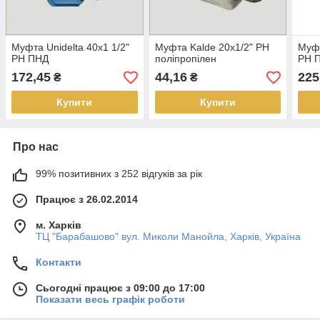
Муфта Unidelta 40х1 1/2"
Муфта Kalde 20х1/2" РН
Муфт
РН ПНД
поліпропілен
РН 
172,45
44,16
225
₴
₴
Купити
Купити
Про нас
99% позитивних з 252 відгуків за рік
Працює з 26.02.2014
м. Харків
ТЦ "Барабашово" вул. Миколи Манойла, Харків, Україна
Контакти
Сьогодні працює з 09:00 до 17:00
Показати весь графік роботи