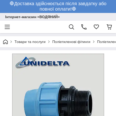
🛑Доставка здійснюється після завдатку або
повної оплати!🛑
Інтернет-магазин «ВОДЯНИЙ»
Товари та послуги
Поліетиленові фітинги
Поліетилен