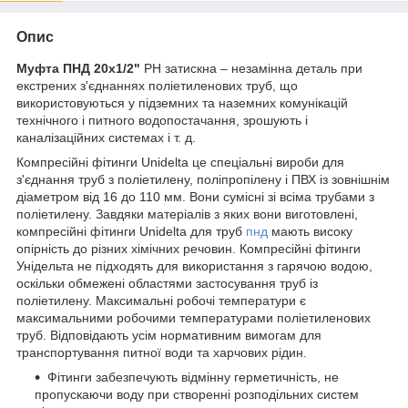
Опис
Муфта ПНД 20х1/2"
РН затискна – незамінна деталь при
екстрених з'єднаннях поліетиленових труб, що
використовуються у підземних та наземних комунікацій
технічного і питного водопостачання, зрошують і
каналізаційних системах і т. д.
Компресійні фітинги Unidelta це спеціальні вироби для
з'єднання труб з поліетилену, поліпропілену і ПВХ із зовнішнім
діаметром від 16 до 110 мм. Вони сумісні зі всіма трубами з
поліетилену. Завдяки матеріалів з яких вони виготовлені,
компресійні фітинги Unidelta для труб
пнд
мають високу
опірність до різних хімічних речовин. Компресійні фітинги
Унідельта не підходять для використання з гарячою водою,
оскільки обмежені областями застосування труб із
поліетилену. Максимальні робочі температури є
максимальними робочими температурами поліетиленових
труб. Відповідають усім нормативним вимогам для
транспортування питної води та харчових рідин.
Фітинги забезпечують відмінну герметичність, не
пропускаючи воду при створенні розподільних систем