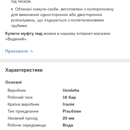
під тиском.
Обтискні хомути-скоби, виготовлені з поліпропілену
для виконання односторонніх або двосторонніх
розгалужень, що з'єднуються з поліетиленовими
трубами.
Купити муфту пнд
можна в нашому інтернет-магазині
«Водяний».
Приховати
Характеристики
Основні
Виробник
Unidelta
Робочий тиск
16 бар
Країна виробник
Італія
Тип приєднання
Різьбове
Умовний прохід
20 мм
Робоче середовище
Вода