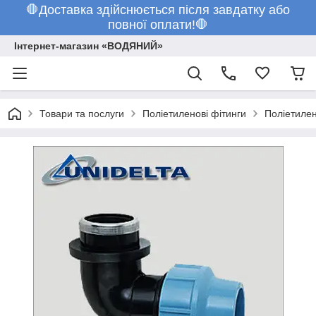
🛑Доставка здійснюється після завдатку або
повної оплати!🛑
Інтернет-магазин «ВОДЯНИЙ»
Товари та послуги
Поліетиленові фітинги
Поліетилен