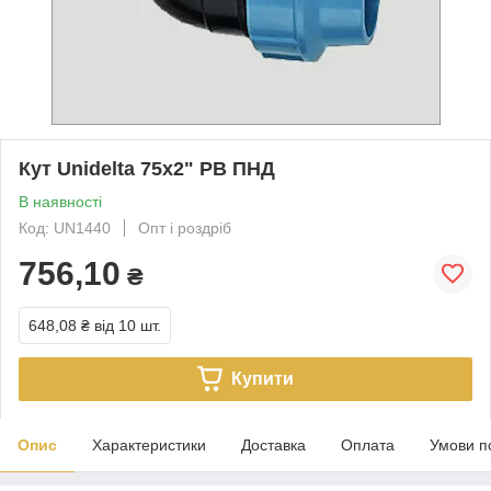
Кут Unidelta 75х2" РВ ПНД
В наявності
Код: UN1440
Опт і роздріб
756,10
₴
648,08 ₴
від 10 шт.
Купити
Опис
Характеристики
Доставка
Оплата
Умови п