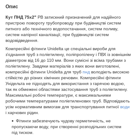
Опис
Кут ПНД 75х2"
РВ затискний призначений для надійного
пристрою повороту трубопроводу при будівництві систем
питного або технічного водопостачання, систем поливу,
систем напірної каналізації, при будівництві систем
водовідведення.
Компресійні фітинги Unidelta це спеціальні вироби для
з'єднання труб з поліетилену, поліпропілену і ПВХ із зовнішнім
діаметром від 16 до 110 мм. Вони сумісні зі всіма трубами з
поліетилену. Завдяки матеріалів з яких вони виготовлені,
компресійні фітинги Unidelta для труб
пнд
володіють високою
стійкістю до різних хімічних речовин. Компресійні фітинги
Унідельта не підходять для використання з гарячою водою,
так як обмежені областями застосування труб з поліетилену.
Максимальні робочі температури, є максимальними
робочими температурами поліетиленових труб. Відповідають
усім нормативним вимогам для транспортування питної
води
і харчових рідин.
Фітинги забезпечують чудову герметичність, не
пропускаючи воду, при створенні розподільних систем
під тиском.