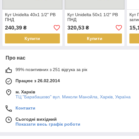
Кут Unidelta 40х1 1/2" РВ
Кут Unidelta 50х1 1/2" РВ
Кут 
ПНД
ПНД
зати
240,39
320,53
15,
₴
₴
Купити
Купити
Про нас
99% позитивних з 251 відгука за рік
Працює з 26.02.2014
м. Харків
ТЦ "Барабашово" вул. Миколи Манойла, Харків, Україна
Контакти
Сьогодні вихідний
Показати весь графік роботи