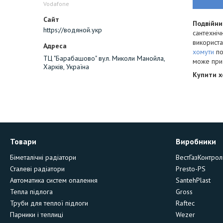
Vodafone
Подвійни
https://водяной.укр
сантехніч
використа
хомути
по
ТЦ "Барабашово" вул. Миколи Манойла,
може приє
Харків, Україна
Купити 
Товари
Виробники
Біметалічні радіатори
ВестГазКонтрол
Сталеві радіатори
Presto-PS
Автоматика систем опалення
SantehPlast
Тепла підлога
Gross
Труби для теплої підлоги
Raftec
Парники і теплиці
Wezer