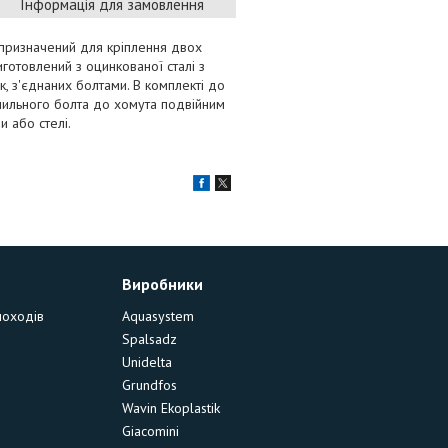
Інформація для замовлення
призначений для кріплення двох
иготовлений з оцинкованої сталі з
, з'єднаних болтами. В комплекті до
іпильного болта до хомута подвійним
 або стелі.
Виробники
моходів
Aquasystem
Spalsadz
Unidelta
Grundfos
Wavin Ekoplastik
Giacomini