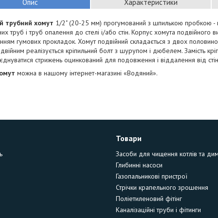
Опис
Характеристики
й трубний хомут
1/2" (20-25 мм) прогумований з шпилькою пробкою - 
них труб і труб опалення до стелі і/або стін. Корпус хомута подвійного в
нням гумових прокладок. Хомут подвійний складається з двох половинок
двійним реалізується кріпильний болт з шурупом і дюбелем. Замість кр
днуватися стрижень оцинкований для подовження і віддалення від стіни
хомут
можна в нашому інтернет-магазині «Водяний».
Товари
ь
Засоби для чищення котлів та ди
Глибинні насоси
Газопальникові пристрої
Стрічки крапельного зрошення
Поліетиленовий фітінг
Каналізаційні труби і фітинги