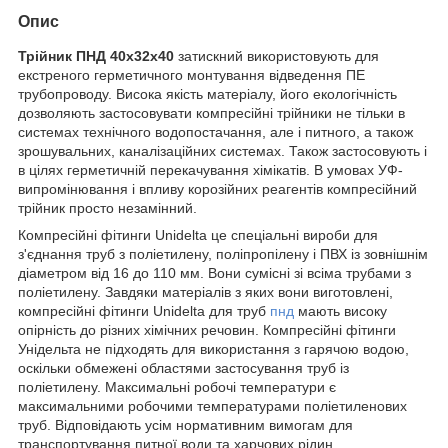
Опис
Трійник ПНД 40х32х40
затискний використовують для
екстреного герметичного монтування відведення ПЕ
трубопроводу. Висока якість матеріалу, його екологічність
дозволяють застосовувати компресійні трійники не тільки в
системах технічного водопостачання, але і питного, а також
зрошувальних, каналізаційних системах. Також застосовують і
в цілях герметичній перекачування хімікатів. В умовах УФ-
випромінювання і впливу корозійних реагентів компресійний
трійник просто незамінний.
Компресійні фітинги Unidelta це спеціальні вироби для
з'єднання труб з поліетилену, поліпропілену і ПВХ із зовнішнім
діаметром від 16 до 110 мм. Вони сумісні зі всіма трубами з
поліетилену. Завдяки матеріалів з яких вони виготовлені,
компресійні фітинги Unidelta для труб
пнд
мають високу
опірність до різних хімічних речовин. Компресійні фітинги
Унідельта не підходять для використання з гарячою водою,
оскільки обмежені областями застосування труб із
поліетилену. Максимальні робочі температури є
максимальними робочими температурами поліетиленових
труб. Відповідають усім нормативним вимогам для
транспортування питної води та харчових рідин.