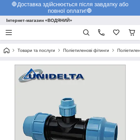
🛑Доставка здійснюється після завдатку або
повної оплати!🛑
Інтернет-магазин «ВОДЯНИЙ»
Товари та послуги
Поліетиленові фітинги
Поліетилен