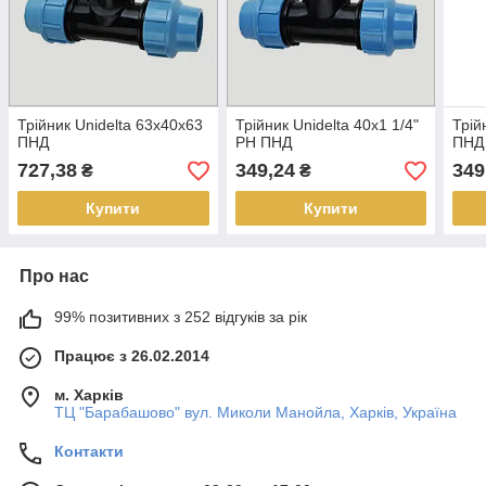
Трійник Unidelta 63х40х63
Трійник Unidelta 40х1 1/4"
Трій
ПНД
РН ПНД
ПНД
727,38
349,24
349
₴
₴
Купити
Купити
Про нас
99% позитивних з 252 відгуків за рік
Працює з 26.02.2014
м. Харків
ТЦ "Барабашово" вул. Миколи Манойла, Харків, Україна
Контакти