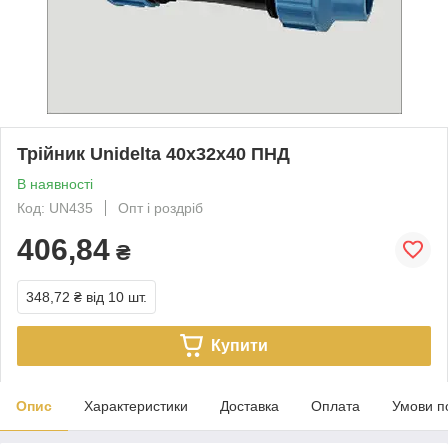
Трійник Unidelta 40х32х40 ПНД
В наявності
Код: UN435
Опт і роздріб
406,84
₴
348,72 ₴
від 10 шт.
Купити
Опис
Характеристики
Доставка
Оплата
Умови п