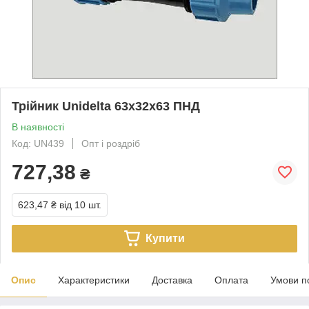
Трійник Unidelta 63х32х63 ПНД
В наявності
Код: UN439
Опт і роздріб
727,38
₴
623,47 ₴
від 10 шт.
Купити
Опис
Характеристики
Доставка
Оплата
Умови п