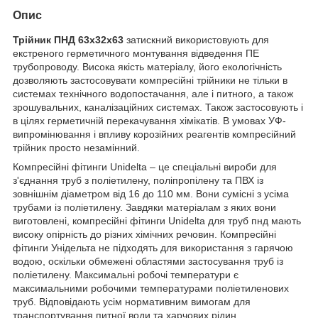
Опис
Трійник ПНД 63х32х63
затискний використовують для
екстреного герметичного монтування відведення ПЕ
трубопроводу. Висока якість матеріалу, його екологічність
дозволяють застосовувати компресійні трійники не тільки в
системах технічного водопостачання, але і питного, а також
зрошувальних, каналізаційних системах. Також застосовують і
в цілях герметичній перекачування хімікатів. В умовах УФ-
випромінювання і впливу корозійних реагентів компресійний
трійник просто незамінний.
Компресійні фітинги Unidelta – це спеціальні вироби для
з'єднання труб з поліетилену, поліпропілену та ПВХ із
зовнішнім діаметром від 16 до 110 мм. Вони сумісні з усіма
трубами із поліетилену. Завдяки матеріалам з яких вони
виготовлені, компресійні фітинги Unidelta для труб пнд мають
високу опірність до різних хімічних речовин. Компресійні
фітинги Унідельта не підходять для використання з гарячою
водою, оскільки обмежені областями застосування труб із
поліетилену. Максимальні робочі температури є
максимальними робочими температурами поліетиленових
труб. Відповідають усім нормативним вимогам для
транспортування питної води та харчових рідин.