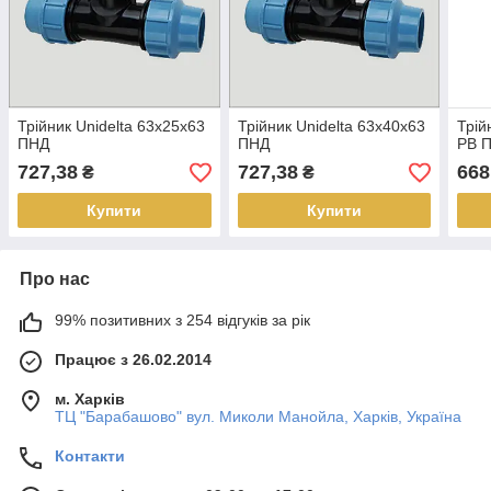
Трійник Unidelta 63х25х63
Трійник Unidelta 63х40х63
Трій
ПНД
ПНД
РВ 
727,38
727,38
668
₴
₴
Купити
Купити
Про нас
99% позитивних з 254 відгуків за рік
Працює з 26.02.2014
м. Харків
ТЦ "Барабашово" вул. Миколи Манойла, Харків, Україна
Контакти