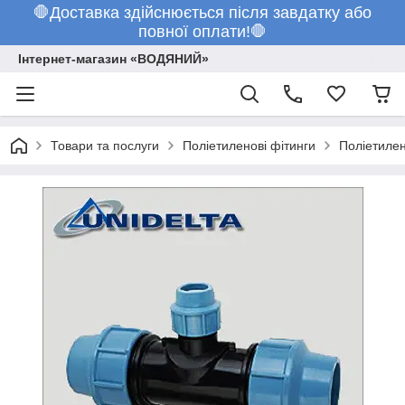
🛑Доставка здійснюється після завдатку або
повної оплати!🛑
Інтернет-магазин «ВОДЯНИЙ»
Товари та послуги
Поліетиленові фітинги
Поліетилен