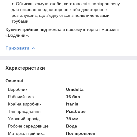
Обтискні хомути-скоби, виготовлені з поліпропілену
для виконання односторонніх або двосторонніх
розгалужень, що з'єднуються з поліетиленовими
трубами.
Купити трійник пнд
можна в нашому інтернет-магазині
«Водяний».
Приховати
Характеристики
Основні
Виробник
Unidelta
Робочий тиск
16 бар
Країна виробник
Італія
Тип приєднання
Різьбове
Умовний прохід
75 мм
Робоче середовище
Вода
Матеріал трійника
Поліпропілен