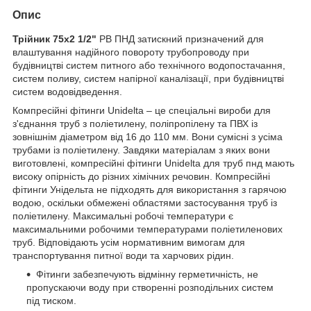
Опис
Трійник 75х2 1/2"
РВ ПНД затискний призначений для
влаштування надійного повороту трубопроводу при
будівництві систем питного або технічного водопостачання,
систем поливу, систем напірної каналізації, при будівництві
систем водовідведення.
Компресійні фітинги Unidelta – це спеціальні вироби для
з'єднання труб з поліетилену, поліпропілену та ПВХ із
зовнішнім діаметром від 16 до 110 мм. Вони сумісні з усіма
трубами із поліетилену. Завдяки матеріалам з яких вони
виготовлені, компресійні фітинги Unidelta для труб пнд мають
високу опірність до різних хімічних речовин. Компресійні
фітинги Унідельта не підходять для використання з гарячою
водою, оскільки обмежені областями застосування труб із
поліетилену. Максимальні робочі температури є
максимальними робочими температурами поліетиленових
труб. Відповідають усім нормативним вимогам для
транспортування питної води та харчових рідин.
Фітинги забезпечують відмінну герметичність, не
пропускаючи воду при створенні розподільних систем
під тиском.