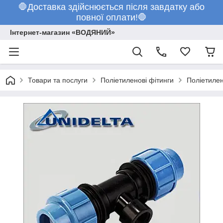
🛑Доставка здійснюється після завдатку або
повної оплати!🛑
Інтернет-магазин «ВОДЯНИЙ»
Товари та послуги
Поліетиленові фітинги
Поліетилен