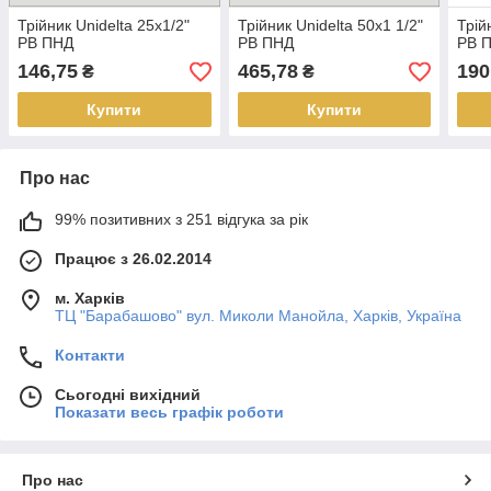
Трійник Unidelta 25х1/2"
Трійник Unidelta 50х1 1/2"
Трій
РВ ПНД
РВ ПНД
РВ 
146,75
465,78
190
₴
₴
Купити
Купити
Про нас
99% позитивних з 251 відгука за рік
Працює з 26.02.2014
м. Харків
ТЦ "Барабашово" вул. Миколи Манойла, Харків, Україна
Контакти
Сьогодні вихідний
Показати весь графік роботи
Про нас