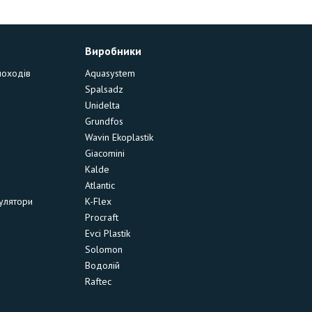
Виробники
моходів
Aquasystem
Spalsadz
Unidelta
Grundfos
Wavin Ekoplastik
Giacomini
Kalde
Atlantic
улятори
K-Flex
Procraft
Evci Plastik
Solomon
Водолій
Raftec