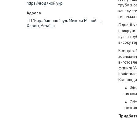
https://водяной.укр
трубу з о
каналу тр
системах і
ТЦ "Барабашово" вул. Миколи Манойла,
Одна її ч
Харків, Україна
прикрутит
вузла тру
високу ге
Компресій
зовнішнім
виготовле
фітинги У
поліетиле
Відповіда
Фіт
тиском
Обт
розгал
Придбати