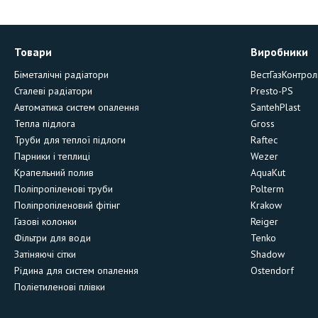
Товари
Виробники
Біметалічні радіатори
ВестГазКонтрол
Сталеві радіатори
Presto-PS
Автоматика систем опалення
SantehPlast
Тепла підлога
Gross
Труби для теплої підлоги
Raftec
Парники і теплиці
Wezer
Крапельний полив
AquaKut
Поліпропіленові труби
Polterm
Поліпропіленовий фітінг
Krakow
Газові колонки
Reiger
Фільтри для води
Tenko
Затіняючі сітки
Shadow
Рідина для систем опалення
Ostendorf
Поліетиленові плівки