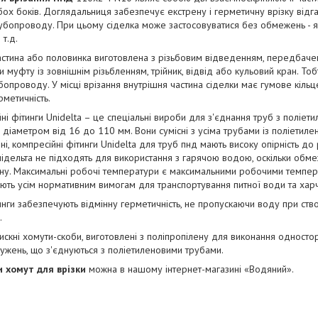
бох боків. Доглядальниця забезпечує екстрену і герметичну врізку відг
убопроводу. При цьому сіделка може застосовуватися без обмежень - як
 т.д.
астина або половинка виготовлена з різьбовим відведенням, передбаче
и муфту із зовнішнім різьбленням, трійник, відвід або кульовий кран. То
бопроводу. У місці врізання внутрішня частина сіделки має гумове кільц
рметичність.
ні фітинги Unidelta – це спеціальні вироби для з'єднання труб з поліети
 діаметром від 16 до 110 мм. Вони сумісні з усіма трубами із поліетиле
ні, компресійні фітинги Unidelta для труб пнд мають високу опірність до 
нідельта не підходять для використання з гарячою водою, оскільки обме
ну. Максимальні робочі температури є максимальними робочими темпер
ють усім нормативним вимогам для транспортування питної води та хар
инги забезпечують відмінну герметичність, не пропускаючи воду при ств
.
искні хомути-скоби, виготовлені з поліпропілену для виконання односто
ужень, що з'єднуються з поліетиленовими трубами.
 хомут для врізки
можна в нашому інтернет-магазині «Водяний».