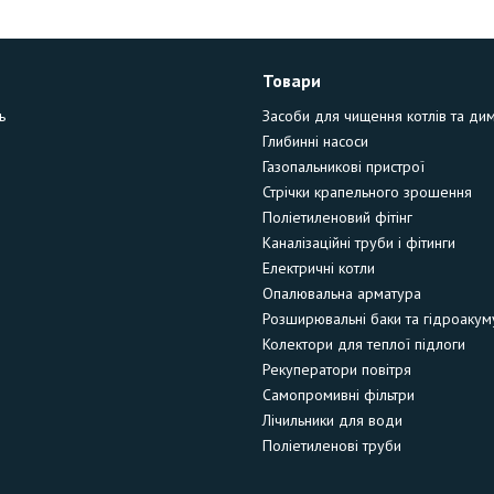
Товари
ь
Засоби для чищення котлів та ди
Глибинні насоси
Газопальникові пристрої
Стрічки крапельного зрошення
Поліетиленовий фітінг
Каналізаційні труби і фітинги
Електричні котли
Опалювальна арматура
Розширювальні баки та гідроакум
Колектори для теплої підлоги
Рекуператори повітря
Самопромивні фільтри
Лічильники для води
Поліетиленові труби