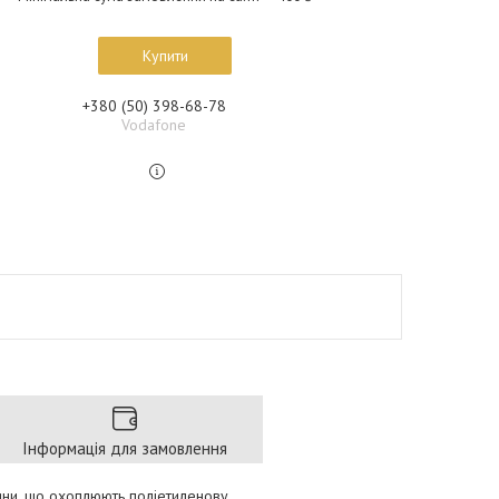
Купити
+380 (50) 398-68-78
Vodafone
Інформація для замовлення
ини, що охоплюють поліетиленову