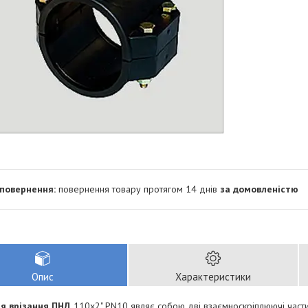
повернення товару протягом 14 днів
за домовленістю
Опис
Характеристики
я врізання ПНД
110х2" PN10 являє собою дві взаємноскріплюючі част