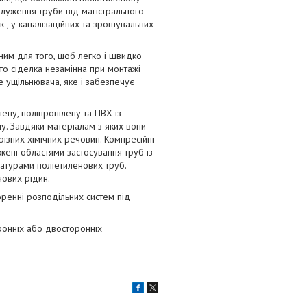
алуження труби від магістрального
 , у каналізаційних та зрошувальних
ним для того, щоб легко і швидко
бто сіделка незамінна при монтажі
е ущільнювача, яке і забезпечує
лену, поліпропілену та ПВХ із
ну. Завдяки матеріалам з яких вони
різних хімічних речовин. Компресійні
жені областями застосування труб із
атурами поліетиленових труб.
чових рідин.
оренні розподільних систем під
ронніх або двосторонніх