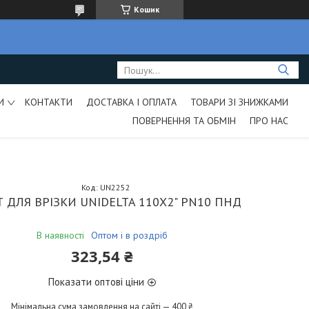
Кошик
И
КОНТАКТИ
ДОСТАВКА І ОПЛАТА
ТОВАРИ ЗІ ЗНИЖКАМИ
ПОВЕРНЕННЯ ТА ОБМІН
ПРО НАС
Код:
UN2252
 ДЛЯ ВРІЗКИ UNIDELTA 110Х2" PN10 ПНД
В наявності
Оптом і в роздріб
323,54 ₴
Показати оптові ціни
Мінімальна сума замовлення на сайті — 400 ₴