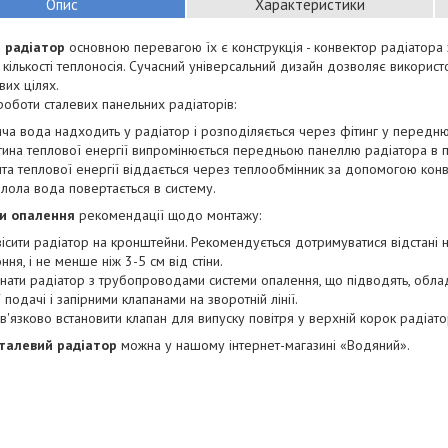
Опис
Характеристики
й радіатор
основною перевагою їх є конструкція - конвектор радіатора
 кількості теплоносія. Сучасний універсальний дизайн дозволяє використо
их цілях.
оботи сталевих панельних радіаторів:
яча вода надходить у радіатор і розподіляється через фітинг у передню
тина теплової енергії випромінюється передньою панеллю радіатора в п
та теплової енергії віддається через теплообмінник за допомогою конв
лола вода повертається в систему.
ри опалення
рекомендації щодо монтажу:
ісити радіатор на кронштейни. Рекомендується дотримуватися відстані н
оння, і не менше ніж 3-5 см від стіни.
днати радіатор з трубопроводами системи опалення, що підводять, об
ії подачі і запірними клапанами на зворотній лінії.
'язково встановити клапан для випуску повітря у верхній корок радіато
талевий радіатор
можна у нашому інтернет-магазині «Водяний».