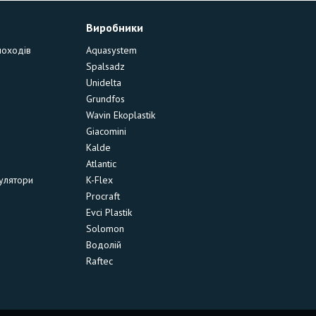
Виробники
моходів
Aquasystem
Spalsadz
Unidelta
Grundfos
Wavin Ekoplastik
Giacomini
Kalde
Atlantic
улятори
K-Flex
Procraft
Evci Plastik
Solomon
Водолій
Raftec