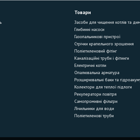
Товари
ь
Засоби для чищення котлів та ди
Глибинні насоси
Газопальникові пристрої
Стрічки крапельного зрошення
Поліетиленовий фітінг
Каналізаційні труби і фітинги
Електричні котли
Опалювальна арматура
Розширювальні баки та гідроакум
Колектори для теплої підлоги
Рекуператори повітря
Самопромивні фільтри
Лічильники для води
Поліетиленові труби