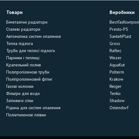
Товари
Виробники
Біметалічні радіатори
ВестГазКонтрол
Сталеві радіатори
Presto-PS
Автоматика систем опалення
SantehPlast
Тепла підлога
Gross
Труби для теплої підлоги
Raftec
Парники і теплиці
Wezer
Крапельний полив
AquaKut
Поліпропіленові труби
Polterm
Поліпропіленовий фітінг
Krakow
Газові колонки
Reiger
Фільтри для води
Tenko
Затіняючі сітки
Shadow
Рідина для систем опалення
Ostendorf
Поліетиленові плівки