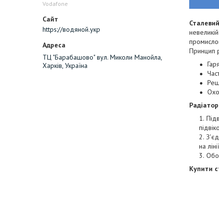
Vodafone
Сталеви
https://водяной.укр
невеликій
промислов
Принцип р
ТЦ "Барабашово" вул. Миколи Манойла,
Гар
Харків, Україна
Час
Реш
Охо
Радіато
Підв
підвік
З'є
на лін
Обов
Купити с