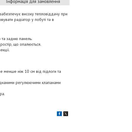
Інформація для замовлення
 забезпечує високу тепловіддачу при
вувати радіатор у побуті та в
 та задню панель.
ростір, що опалюється.
екції.
е менше ніж 10 см від підлоги та
ладнаними регулюючими клапанами
ра.