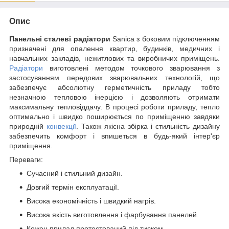
Опис
Панельні сталеві радіатори
Sanica з боковим підключенням
призначені для опалення квартир, будинків, медичних і
навчальних закладів, нежитлових та виробничих приміщень.
Радіатори
виготовлені методом точкового зварювання з
застосуванням передових зварювальних технологій, що
забезпечує абсолютну герметичність приладу тобто
незначною тепловою інерцією і дозволяють отримати
максимальну тепловіддачу. В процесі роботи приладу, тепло
оптимально і швидко поширюється по приміщенню завдяки
природній
конвекції
. Також якісна збірка і стильність дизайну
забезпечить комфорт і впишеться в будь-який інтер'єр
приміщення.
Переваги:
Сучасний і стильний дизайн.
Довгий термін експлуатації.
Висока економічність і швидкий нагрів.
Висока якість виготовлення і фарбування панелей.
Кожен прилад протестований під тиском.