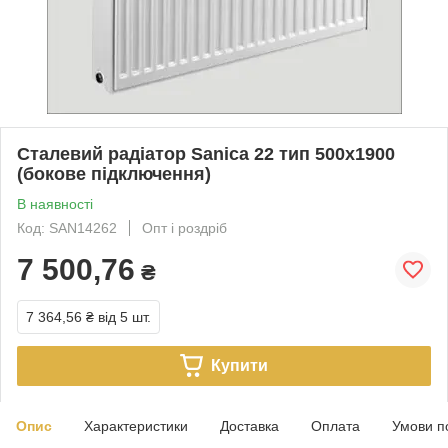
Сталевий радіатор Sanica 22 тип 500х1900
(бокове підключення)
В наявності
Код: SAN14262
Опт і роздріб
7 500,76
₴
7 364,56 ₴
від 5 шт.
Купити
Опис
Характеристики
Доставка
Оплата
Умови п