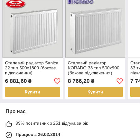
Сталевий радіатор Sanica
Сталевий радіатор
Стал
22 тип 500х1800 (бокове
KORADO 33 тип 500х900
33 т
підключення)
(бокове підключення)
підк
6 881,60
8 766,20
7 7
₴
₴
Купити
Купити
Про нас
99% позитивних з 251 відгука за рік
Працює з 26.02.2014