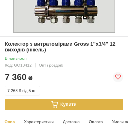
Колектор з витратомірами Gross 1"х3/4" 12
виходів (нікель)
В наявності
Код: GO13412
Опт і роздріб
7 360
₴
7 268 ₴
від 5 шт.
Купити
Опис
Характеристики
Доставка
Оплата
Умови п