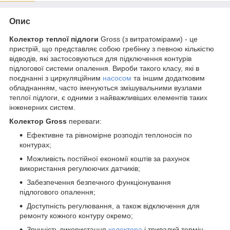
Опис
Колектор теплої підлоги
Gross (з витратомірами) - це
пристрій, що представляє собою гребінку з певною кількістю
відводів, які застосовуються для підключення контурів
підлогової системи опалення. Вироби такого класу, які в
поєднанні з циркуляційним
насосом
та іншим додатковим
обладнанням, часто іменуються змішувальними вузлами
теплої підлоги, є одними з найважливіших елементів таких
інженерних систем.
Колектор Gross
переваги:
Ефективне та рівномірне розподіл теплоносія по
контурах;
Можливість постійної економії коштів за рахунок
використання регулюючих датчиків;
Забезпечення безпечного функціонування
підлогового опалення;
Доступність регулювання, а також відключення для
ремонту кожного контуру окремо;
Зручність використання
колектора
і тривалий термін