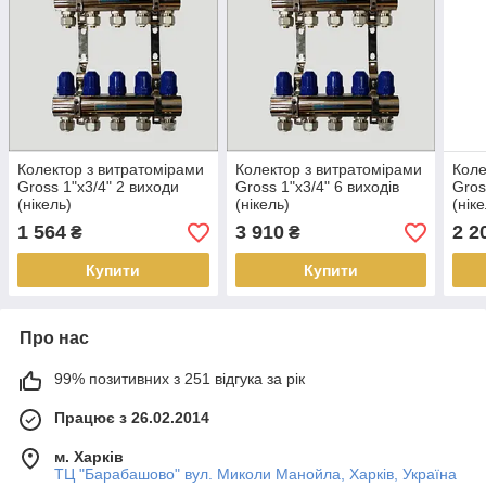
Колектор з витратомірами
Колектор з витратомірами
Коле
Gross 1"х3/4" 2 виходи
Gross 1"х3/4" 6 виходів
Gros
(нікель)
(нікель)
(нік
1 564
3 910
2 2
₴
₴
Купити
Купити
Про нас
99% позитивних з 251 відгука за рік
Працює з 26.02.2014
м. Харків
ТЦ "Барабашово" вул. Миколи Манойла, Харків, Україна