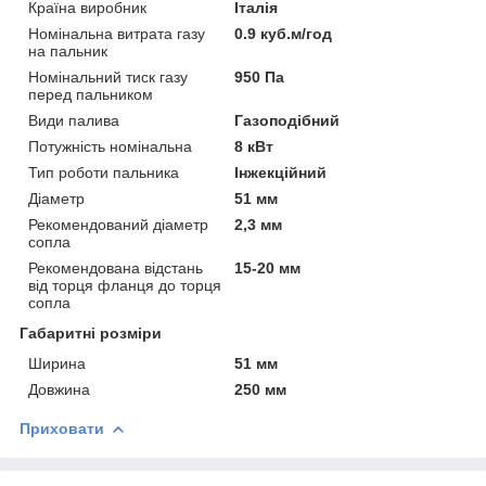
Країна виробник
Італія
Номінальна витрата газу
0.9 куб.м/год
на пальник
Номінальний тиск газу
950 Па
перед пальником
Види палива
Газоподібний
Потужність номінальна
8 кВт
Тип роботи пальника
Інжекційний
Діаметр
51 мм
Рекомендований діаметр
2,3 мм
сопла
Рекомендована відстань
15-20 мм
від торця фланця до торця
сопла
Габаритні розміри
Ширина
51 мм
Довжина
250 мм
Приховати