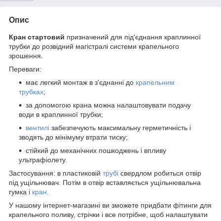
Опис
Кран стартовий
призначений для під'єднання краплинної
трубки до розвідний магістралі системи крапельного
зрошення.
Переваги:
має легкий монтаж в з'єднанні до
крапельним
трубках
;
за допомогою крана можна налаштовувати подачу
води в краплинної трубки;
вентилі
забезпечують максимальну герметичність і
зводять до мінімуму втрати тиску;
стійкий до механічних пошкоджень і впливу
ультрафіолету.
Застосування: в пластиковій
трубі
свердлом робиться отвір
під ущільнювач. Потім в отвір вставляється ущільнювальна
гумка і
кран
.
У нашому інтернет-магазині ви зможете придбати фітинги для
крапельного поливу, стрічки і все потрібне, щоб налаштувати