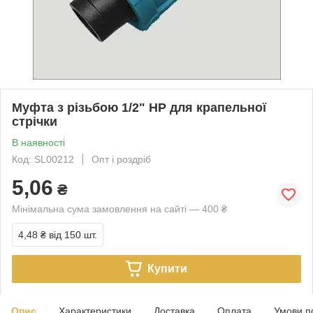
Муфта з різьбою 1/2" НР для крапельної
стрічки
В наявності
Код: SL00212
Опт і роздріб
5,06
₴
Мінімальна сума замовлення на сайті — 400 ₴
4,48 ₴
від 150 шт.
Купити
Опис
Характеристики
Доставка
Оплата
Умови п