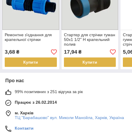
Ремонтне з'єднання для
Стартер для стрічки туман
Стар
крапельної стрічки
50х1 1/2" Н крапельний
гумк
полив
стрі
3,68
17,94
5,0
₴
₴
Купити
Купити
Про нас
99% позитивних з 251 відгука за рік
Працює з 26.02.2014
м. Харків
ТЦ "Барабашово" вул. Миколи Манойла, Харків, Україна
Контакти