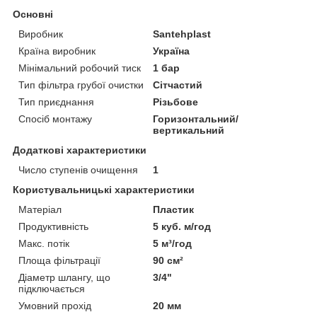
Основні
Виробник
Santehplast
Країна виробник
Україна
Мінімальний робочий тиск
1 бар
Тип фільтра грубої очистки
Сітчастий
Тип приєднання
Різьбове
Спосіб монтажу
Горизонтальний/
вертикальний
Додаткові характеристики
Число ступенів очищення
1
Користувальницькі характеристики
Матеріал
Пластик
Продуктивність
5 куб. м/год
Макс. потік
5 м³/год
Площа фільтрації
90 см²
Діаметр шлангу, що
3/4"
підключається
Умовний прохід
20 мм