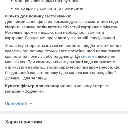
має тривалий термін експлуатації;
легко вручну замінити та прочистити.
Фільтр для поливу
застосування:
Для промивання фільтра рекомендується знизити тиск води,
відкрити кришку, потім витягти сітчастий картридж з фільтра.
Ретельно промити водою, при необхідності замінити
картридж. Складання проводити у зворотній послідовності.
У нашому інтернет-магазині ви зможете придбати фітинги для
крапельного поливу, стрічки і все потрібне, щоб налаштувати
крапельний полив у себе на ділянці. Ця
система
дійсно не
має рівних. При самому низькому витраті води ви зможете
отримувати найбільш високі характеристики врожайності. Це
бездоганний варіант поливу і для маленького присадибної
ділянки, і для теплиць.
Купити фільтр для поливу
можна в нашому інтернет-
магазині «Водяний».
Приховати
Характеристики