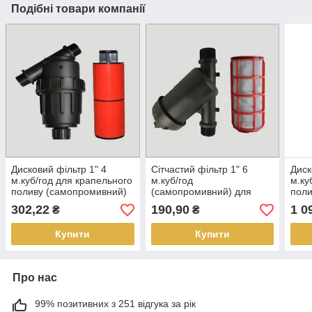
Подібні товари компанії
Дисковий фільтр 1" 4
Сітчастий фільтр 1" 6
Диск
м.куб/год для крапельного
м.куб/год
м.ку
поливу (самопромивний)
(самопромивний) для
поли
крапельного поливу
302,22
190,90
1 0
₴
₴
Купити
Купити
Про нас
99% позитивних з 251 відгука за рік