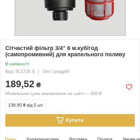
Сітчастий фільтр 3/4" 6 м.куб/год
(самопромивний) для крапельного поливу
В наявності
Код: SL1725 S
Опт і роздріб
189,52
₴
Мінімальна сума замовлення на сайті — 400 ₴
138,90 ₴
від 5 шт.
Купити
Опис
Характеристики
Доставка
Оплата
Умови п