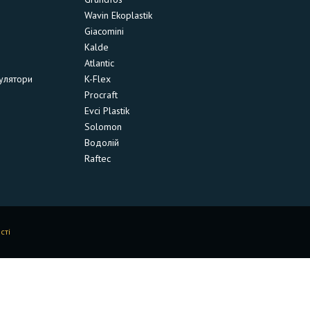
Wavin Ekoplastik
Giacomini
Kalde
Atlantic
улятори
K-Flex
Procraft
Evci Plastik
Solomon
Водолій
Raftec
сті