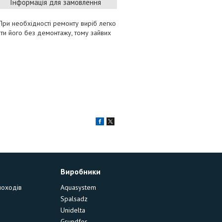
Інформація для замовлення
 При необхідності ремонту виріб легко
ати його без демонтажу, тому зайвих
Виробники
моходів
Aquasystem
Spalsadz
Unidelta
Grundfos