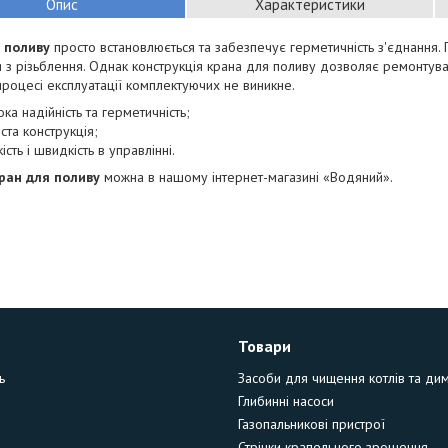
Опис
Характеристики
я поливу
просто встановлюється та забезпечує герметичність з'єднання.
я з різьблення. Однак конструкція крана для поливу дозволяє ремонтув
процесі експлуатації комплектуючих не виникне.
ока надійність та герметичність;
ста конструкція;
ість і швидкість в управлінні.
ран для поливу
можна в нашому інтернет-магазині «Водяний».
Товари
ь
Засоби для чищення котлів та ди
Глибинні насоси
Газопальникові пристрої
Стрічки крапельного зрошення