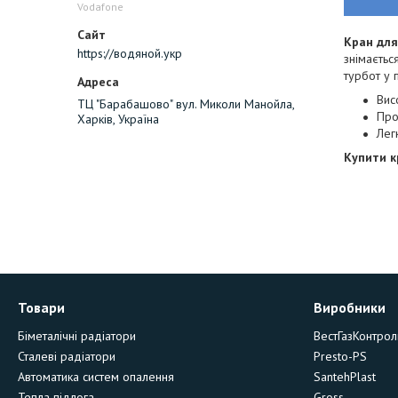
Vodafone
Кран дл
https://водяной.укр
знімаєтьс
турбот у 
Вис
ТЦ "Барабашово" вул. Миколи Манойла,
Про
Харків, Україна
Легк
Купити к
Товари
Виробники
Біметалічні радіатори
ВестГазКонтрол
Сталеві радіатори
Presto-PS
Автоматика систем опалення
SantehPlast
Тепла підлога
Gross