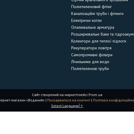
Поліетиленовий фітінг
Каналізаційні труби і фітинги
Електричні котли
Опалювальна арматура
Розширювальні баки та гідроакум
Колектори для теплої підлоги
Рекуператори повітря
Самопромивні фільтри
Лічильники для води
Поліетиленові труби
Сайт створений на маркетплейсі
Prom.ua
Інтернет-магазин «Водяний» |
Поскаржитися на контент
|
Політика конфіденційно
Select Language
▼