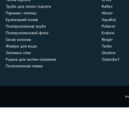
Труби для теплої підлоги
Raftec
Парники і теплиці
Wezer
Крапельний полив
AquaKut
Поліпропіленові труби
Polterm
Поліпропіленовий фітінг
Krakow
Газові колонки
Reiger
Фільтри для води
Tenko
Затіняючі сітки
Shadow
Рідина для систем опалення
Ostendorf
Поліетиленові плівки