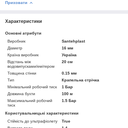
Приховати
Характеристики
Основні атрибути
Виробник
Santehplast
Діаметр
16 мм
Країна виробник
Україна
Відстань між
20 см
водовипусками/емітером
Товщина стінки
0.15 мм
Тип
Крапельна стрічка
Мінімальний робочий тиск
1 Бар
Довжина бухти
100 м
Максимальний робочий
1.5 Бар
тиск
Користувальницькі характеристики
Стійкість до ультрафіолету
True
Витрата води
1.4