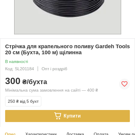
Стрічка для крапельного поливу Gardeh Tools
20 см (Бухта, 100 м) щілинна
В наявності
Код: SL201184
Опт і роздріб
300
₴/бухта
Мінімальна сума замовлення на сайті — 400 ₴
250 ₴
від 5 бухт
Купити
Опис
Характеристики
Доставка
Оплата
Умови п