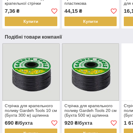
крапельної стрічки
пластикова
для 
7,36
44,15
16,
₴
₴
Купити
Купити
Подібні товари компанії
Стрічка для крапельного
Стрічка для крапельного
Стрі
поливу Gardeh Tools 10 см
поливу Gardeh Tools 20 см
поли
(Бухта 300 м) щілинна
(Бухта 500 м) щілинна
(Бух
690
920
1 6
₴/бухта
₴/бухта