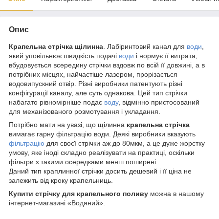
Опис
Крапельна стрічка щілинна
. Лабіринтовий канал для
води
,
який уповільнює швидкість подачі
води
і нормує її витрата,
вбудовується всередину стрічки вздовж по всій її довжині, а в
потрібних місцях, найчастіше лазером, прорізається
водовипускний отвір. Різні виробники патентують різні
конфігурації каналу, але суть однакова. Цей тип стрічки
набагато рівномірніше подає
воду
, відмінно пристосований
для механізованого розмотування і укладання.
Потрібно мати на увазі, що щілинна
крапельна стрічка
вимагає гарну фільтрацію води. Деякі виробники вказують
фільтрацію
для своєї стрічки аж до 80мкм, а це дуже жорстку
умову, яке іноді складно реалізувати на практиці, оскільки
фільтри з такими осередками менш поширені.
Даний тип краплинної стрічки досить дешевий і її ціна не
залежить від кроку крапельниць.
Купити
стрічку для
крапельного поливу
можна в нашому
інтернет-магазині «Водяний».