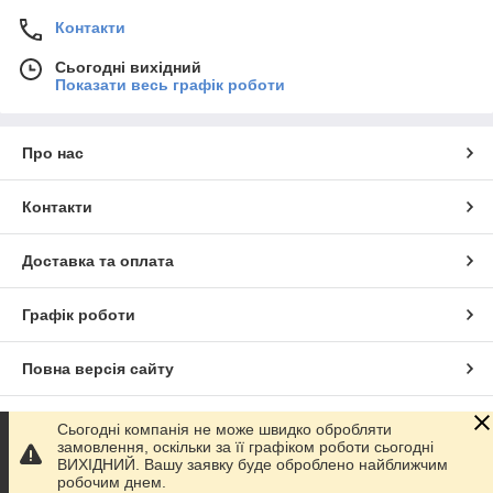
довгий термін служби та надійність з'єднання в
Контакти
системах водопостачання та каналізації.
Економічність: ПНД муфти відносно недорогі та легко
Сьогодні вихідний
доступні, що дозволяє знизити загальні витрати на
Показати весь графік роботи
будівництво або ремонт водопровідних систем.
В цілому, поліетиленові муфти є надійним, простим у
Про нас
встановленні та економічним рішенням для з'єднання труб у
системах водопостачання та каналізації.
Купити поліетиленові муфти
Контакти
можна в нашому інтернет-
магазині «Водяний».
Доставка та оплата
Графік роботи
Повна версія сайту
Сайт створено на маркетплейсі
Prom.ua
Сьогодні компанія не може швидко обробляти
замовлення, оскільки за її графіком роботи сьогодні
ВИХІДНИЙ. Вашу заявку буде оброблено найближчим
Політика конфіденційності
робочим днем.