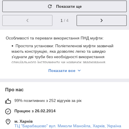
Показати ще
1
/ 4
Особливості та переваги використання ПНД муфти:
Простота установки: Поліетиленові муфти зазвичай
мають конструкцію, яка дозволяє легко та швидко
з'єднати дві труби без необхідності використання
спеціального інструменту чи навичок зварювання.
Зазвичай для з'єднання достатньо надіти муфту на
Показати все
обидва кінці
труби
і затягнути елементи кріплення.
Надійне з'єднання: ПНД муфти забезпечують міцне
та герметичне з'єднання між двома трубами, що
Про нас
запобігає протіканню та витоку води.
Поліетиленові
муфти
можуть використовуватися для
99% позитивних з 252 відгуків за рік
з'єднання труб з різними діаметрами або формами, що
робить їх універсальним рішенням для різних
Працює з 26.02.2014
конструкцій та проектів.
м. Харків
Стійкість до корозії: Так як муфти виготовляються з
ТЦ "Барабашово" вул. Миколи Манойла, Харків, Україна
поліетилену, вони не схильні до корозії, що забезпечує