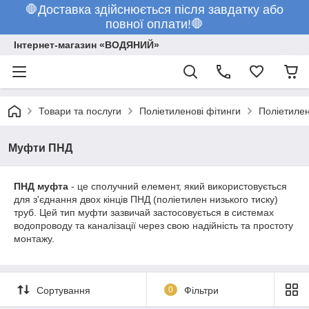
🛑Доставка здійснюється після завдатку або
повної оплати!🛑
Інтернет-магазин «ВОДЯНИЙ»
Товари та послуги
Поліетиленові фітинги
Поліетилен
Муфти ПНД
ПНД муфта
- це сполучний елемент, який використовується
для з'єднання двох кінців ПНД (поліетилен низького тиску)
труб. Цей тип муфти зазвичай застосовується в системах
водопроводу та каналізації через свою надійність та простоту
монтажу.
Сортування
0
Фільтри