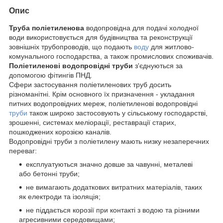
Опис
Труба поліетиленова
водопровідна для подачі холодної
води використовується для будівництва та реконструкції
зовнішніх трубопроводів, що подають
воду
для житлово-
комунального господарства, а також промислових споживачів.
Поліетиленові водопровідні труби
з'єднуються за
допомогою фітингів ПНД.
Сфери застосування поліетиленових труб досить
різноманітні. Крім основного їх призначення - укладання
питних водопровідних мереж, поліетиленові водопровідні
труби
також широко застосовують у сільському господарстві,
зрошенні, системах меліорації, реставрації старих,
пошкоджених корозією каналів.
Водопровідні труби з поліетилену мають низку незаперечних
переваг:
експлуатуються значно довше за чавунні, металеві
або бетонні труби;
не вимагають додаткових витратних матеріалів, таких
як електроди та ізоляція;
не піддається корозії при контакті з водою та різними
агресивними середовищами;