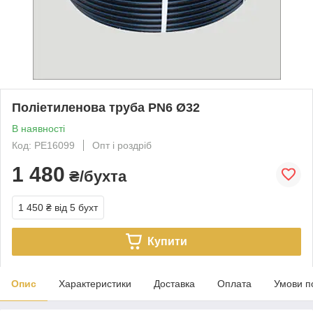
Поліетиленова труба PN6 Ø32
В наявності
Код: PE16099
Опт і роздріб
1 480
₴/бухта
1 450 ₴
від 5 бухт
Купити
Опис
Характеристики
Доставка
Оплата
Умови п