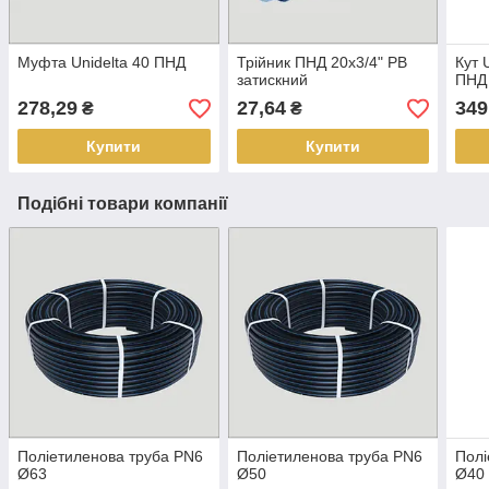
Муфта Unidelta 40 ПНД
Трійник ПНД 20х3/4" РВ
Кут 
затискний
ПНД
278,29
27,64
349
₴
₴
Купити
Купити
Подібні товари компанії
Поліетиленова труба PN6
Поліетиленова труба PN6
Полі
Ø63
Ø50
Ø40