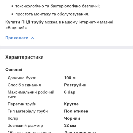
токсикологічно та бактеріологічно безпечні;
простота монтажу та обслуговування.
Купити ПНД трубу
можна в нашому інтернет-магазині
«Водяний».
Приховати
Характеристики
Основні
Довжина бухти
100 м
Спосіб з'єднання
Розтрубне
Максимальний робочий
6 бар
тиск
Перетин труби
Кругле
Тип матеріалу труби
Поліетилен
Колір
Чорний
Зовнішній діаметр
32 мм
Область застосування
Для холодного