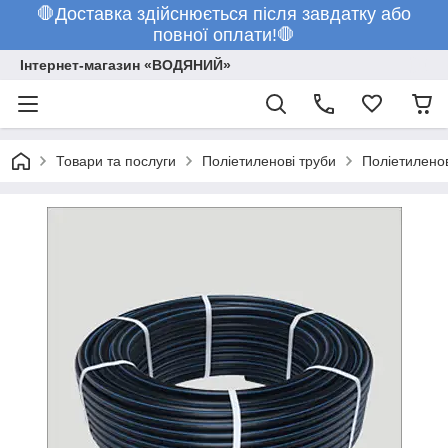
🛑Доставка здійснюється після завдатку або
повної оплати!🛑
Інтернет-магазин «ВОДЯНИЙ»
Товари та послуги
Поліетиленові труби
Поліетилено