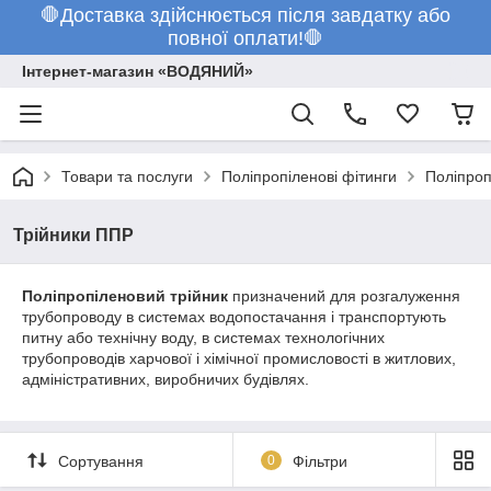
🛑Доставка здійснюється після завдатку або
повної оплати!🛑
Інтернет-магазин «ВОДЯНИЙ»
Товари та послуги
Поліпропіленові фітинги
Поліпроп
Трійники ППР
Поліпропіленовий трійник
призначений для розгалуження
трубопроводу в системах водопостачання і транспортують
питну або технічну воду, в системах технологічних
трубопроводів харчової і хімічної промисловості в житлових,
адміністративних, виробничих будівлях.
Сортування
0
Фільтри