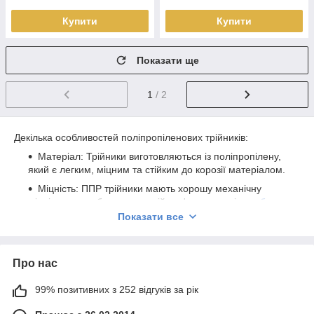
Купити
Купити
Показати ще
1
/ 2
Декілька особливостей поліпропіленових трійників:
Матеріал: Трійники виготовляються із поліпропілену,
який є легким, міцним та стійким до корозії матеріалом.
Міцність: ППР трійники мають хорошу механічну
міцність, що забезпечує надійне з'єднання між
трубами
і довговічність усієї системи.
Показати все
Герметичність: Трійники забезпечують герметичне
з'єднання між трубами, що унеможливлює витоків та
мінімізує ризик пошкоджень системи.
Про нас
Легкість установки: Трійники легкі та легко
99% позитивних з 252 відгуків за рік
монтуються, що спрощує процес встановлення
трубопровідної системи та скорочує витрати на